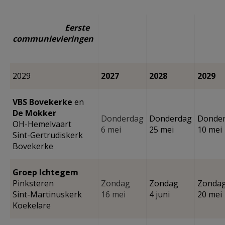
Eerste
communievieringen
2029
2027
2028
2029
VBS
Bovekerke
en
De Mokker
Donderdag
Donderdag
Donde
OH-Hemelvaart
6 mei
25 mei
10 mei
Sint-Gertrudiskerk
Bovekerke
Groep Ichtegem
Pinksteren
Zondag
Zondag
Zonda
Sint-Martinuskerk
16 mei
4 juni
20 mei
Koekelare