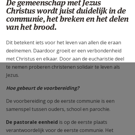
De gemeenschap met Jezus
Christus wordt juist duidelijk in de
communie, het breken en het delen
van het brood.
Dit betekent iets voor het leven van allen die eraan
deelnemen. Daardoor groeit er een verbondenheid
met Christus en elkaar. Door aan de eucharistie deel
te nemen proberen christenen solidair te leven als
Jezus.
Hoe gebeurt de voorbereiding?
De voorbereiding op de eerste communie is een
samenspel tussen ouders, school en parochie.
De pastorale eenheid
is op de eerste plaats
verantwoordelijk voor de eerste communie. Het