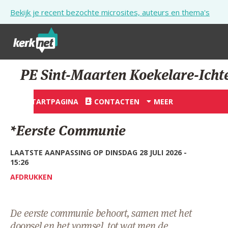
Overslaan en naar de inhoud gaan
Bekijk je recent bezochte microsites, auteurs en thema's
STARTPAGINA
PE Sint-Maarten Koekelare-Ich
KERK
STARTPAGINA
CONTACTEN
MEER
VIERINGEN
*Eerste Communie
SHOP
LAATSTE AANPASSING OP DINSDAG 28 JULI 2026 -
ZOEKEN
15:26
HULP
AFDRUKKEN
STARTPAGINA PORTAAL
De eerste communie behoort, samen met het
MIJN PAROCHIE
doopsel en het vormsel, tot wat men de