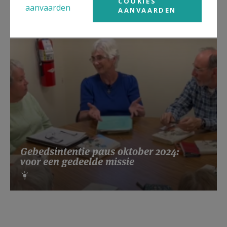
COOKIES
aanvaarden
AANVAARDEN
Gebedsintentie paus oktober 2024:
voor een gedeelde missie