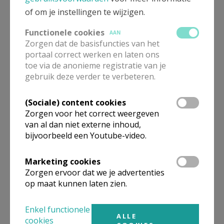
of om je instellingen te wijzigen.
Functionele cookies
AAN
Zorgen dat de basisfuncties van het
Beroepsvereniging Zorgpastores
portaal correct werken en laten ons
toe via de anonieme registratie van je
gebruik deze verder te verbeteren.
(Sociale) content cookies
Zorgen voor het correct weergeven
van al dan niet externe inhoud,
bijvoorbeeld een Youtube-video.
Marketing cookies
Zorgen ervoor dat we je advertenties
op maat kunnen laten zien.
Lanceringsavond boek Zeven
Enkel functionele
ALLE
kruiswoorden
cookies