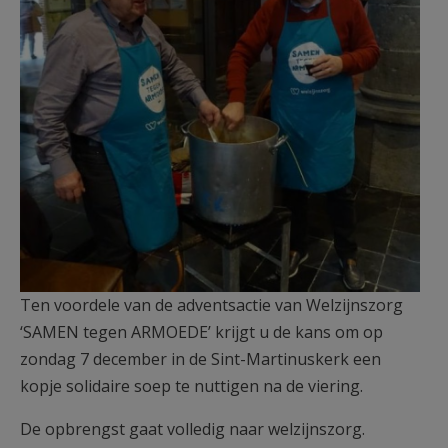
Ten voordele van de adventsactie van Welzijnszorg
‘SAMEN tegen ARMOEDE’ krijgt u de kans om op
zondag 7 december in de Sint-Martinuskerk een
kopje solidaire soep te nuttigen na de viering.
De opbrengst gaat volledig naar welzijnszorg.