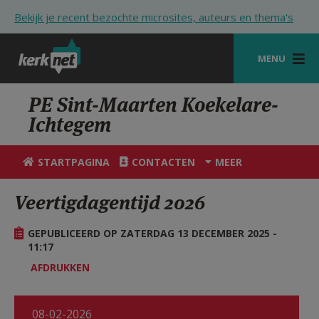
Overslaan en naar de inhoud gaan
Bekijk je recent bezochte microsites, auteurs en thema's
MENU
STARTPAGINA
PE Sint-Maarten Koekelare-
Ichtegem
KERK
VIERINGEN
STARTPAGINA
CONTACTEN
MEER
SHOP
Veertigdagentijd 2026
ZOEKEN
GEPUBLICEERD OP ZATERDAG 13 DECEMBER 2025 -
HULP
11:17
AFDRUKKEN
STARTPAGINA PORTAAL
MIJN PAROCHIE
08-02-2026