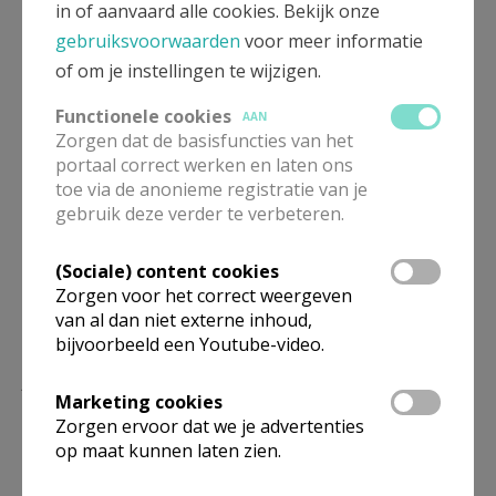
Staakt het vuren nu!
in of aanvaard alle cookies. Bekijk onze
Solidariteit met het Oekraïense volk, met al wie
gebruiksvoorwaarden
voor meer informatie
lijdt onder deze oorlog
of om je instellingen te wijzigen.
Steun met de Russische anti-oorlogsbeweging
Functionele cookies
AAN
Humanitaire hulp voor alle slachtoffers
Zorgen dat de basisfuncties van het
Vrede door dialoog
portaal correct werken en laten ons
toe via de anonieme registratie van je
De vredesvlag bij de ingang van de Sint-
gebruik deze verder te verbeteren.
Martinuskerk blijft ons oproepen om werk te
maken van een rechtvaardige en veilige
(Sociale) content cookies
samenleving, waarin elke mens telt.
Zorgen voor het correct weergeven
van al dan niet externe inhoud,
bijvoorbeeld een Youtube-video.
DE HEL BESTAAT NOG
Marketing cookies
Zorgen ervoor dat we je advertenties
op maat kunnen laten zien.
F1126L12.jpg