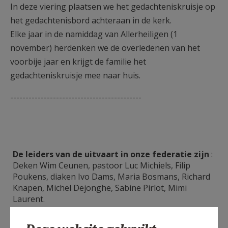
In deze viering plaatsen we het gedachteniskruisje op
het gedachtenisbord achteraan in de kerk.
Elke jaar in de namiddag van Allerheiligen (1
november) herdenken we de overledenen van het
voorbije jaar en krijgt de familie het
gedachteniskruisje mee naar huis.
-------------------------------------------
De leiders van de uitvaart in onze federatie zijn
:
Deken Wim Ceunen, pastoor Luc Michiels, Filip
Poukens, diaken Ivo Dams, Maria Bosmans, Richard
Knapen, Michel Dejonghe, Sabine Pirlot, Mimi
Laurent.