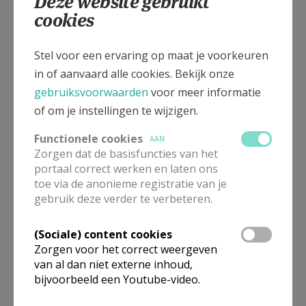
Deze website gebruikt
cookies
Wij kunnen niet geloven
Stel voor een ervaring op maat je voorkeuren
dat dit leven ophoudt.
in of aanvaard alle cookies. Bekijk onze
Het kan niet waar zijn dat alle liefde
gebruiksvoorwaarden
voor meer informatie
en vriendschap tevergeefs zouden zijn,
of om je instellingen te wijzigen.
dat alle inzet voor vrede en recht
geen betekenis hebben.
Functionele cookies
AAN
Gij God hebt ons geleerd
Zorgen dat de basisfuncties van het
dat alle leven heilig is.
portaal correct werken en laten ons
toe via de anonieme registratie van je
en dat Gij een God van leven zijt
gebruik deze verder te verbeteren.
ook over de dood heen.
Blijf onze lieve doden nabij
(Sociale) content cookies
en schenk hen vrede.
Zorgen voor het correct weergeven
Troost ons, leg uw arm om ons heen
van al dan niet externe inhoud,
en geef ons weer moed om verder te gaan.
bijvoorbeeld een Youtube-video.