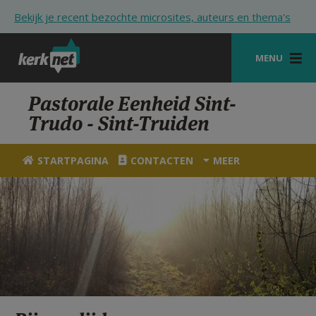
Overslaan en naar de inhoud gaan
Bekijk je recent bezochte microsites, auteurs en thema's
MENU
STARTPAGINA
Pastorale Eenheid Sint-
Trudo - Sint-Truiden
KERK
VIERINGEN
STARTPAGINA
CONTACTEN
MEER
SHOP
ZOEKEN
HULP
STARTPAGINA PORTAAL
MIJN PAROCHIE