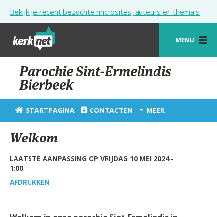
Overslaan en naar de inhoud gaan
Bekijk je recent bezochte microsites, auteurs en thema's
MENU
STARTPAGINA
Parochie Sint-Ermelindis
Bierbeek
KERK
VIERINGEN
STARTPAGINA
CONTACTEN
MEER
SHOP
Welkom
ZOEKEN
LAATSTE AANPASSING OP VRIJDAG 10 MEI 2024 -
HULP
1:00
AFDRUKKEN
STARTPAGINA PORTAAL
MIJN PAROCHIE