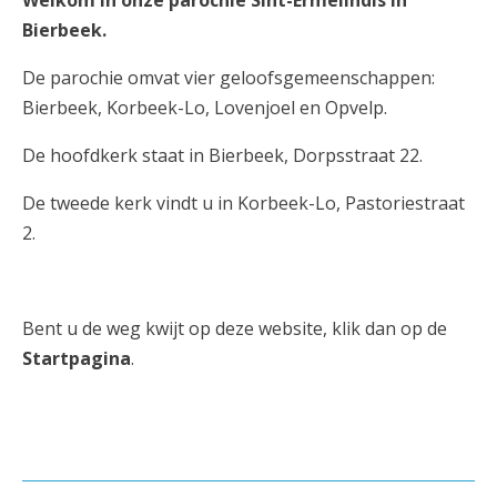
Welkom in onze parochie Sint-Ermelindis in
AANMELDEN OF REGISTREREN
Bierbeek.
De parochie omvat vier geloofsgemeenschappen:
Bierbeek, Korbeek-Lo, Lovenjoel en Opvelp.
De hoofdkerk staat in Bierbeek, Dorpsstraat 22.
De tweede kerk vindt u in Korbeek-Lo, Pastoriestraat
2.
Bent u de weg kwijt op deze website, klik dan op de
Startpagina
.