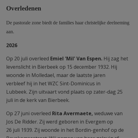
AANMELDEN OF REGISTREREN
Overledenen
De pastorale zone biedt de families haar christelijke deelneming
aan.
2026
Op 20 juli overleed
Emiel
'Mil'
Van
Es
pen.
Hij zag het
levenslicht in Bierbeek op 15 december 1932. Hij
woonde in Molledael, maar de laatste jaren
verbleef hij in het WZC Sint-Dominicus in
Lubbeek. Zijn uitvaart vond plaats op zater-
dag 25
juli in de kerk van Bierbeek.
Op 27 juni overleed
Rita
Aver
mae
te,
weduwe van
Jos De Ridder. Zij werd geboren in Evergem op
26 juli 1939. Zij woonde in het Bordin-
genhof op de