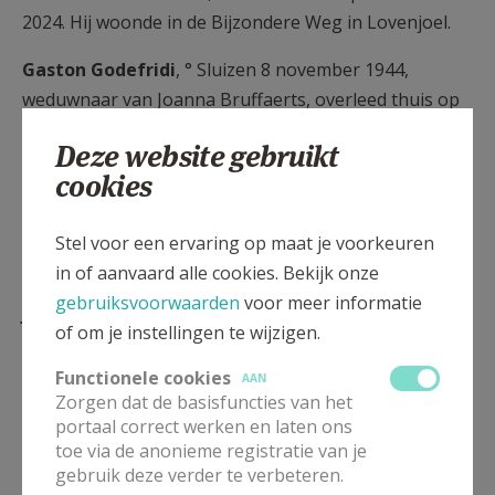
2024. Hij woonde in de Bijzondere Weg in Lovenjoel.
Gaston Godefridi
, ° Sluizen 8 november 1944,
weduwnaar van Joanna Bruffaerts, overleed thuis op
15 mei 2024. Hij woonde aan de Krabbesheidestraat
Deze website gebruikt
in Bierbeek.
cookies
Elise Bavin,
° Linden 16 januari 1926, partner van
Marcel Hakelbracht, overleed in Boutersem op 29
Stel voor een ervaring op maat je voorkeuren
april 2024.
in of aanvaard alle cookies. Bekijk onze
gebruiksvoorwaarden
voor meer informatie
Julius Billiau,
° Bierbeek 15 augustus 1934,
of om je instellingen te wijzigen.
weduwnaar van Seraphine Ulens, overleed op 1
maart 2024 in het WZC Vondelhof in Boutersem. Hij
Functionele cookies
AAN
Zorgen dat de basisfuncties van het
woonde vroeger in de Waterstraat in Bierbeek.
portaal correct werken en laten ons
toe via de anonieme registratie van je
Maria Cloots,
° Vissenaken 9 april 1936, echtgenote
gebruik deze verder te verbeteren.
van Roger Vandenhoeck, overleed in het Heilig