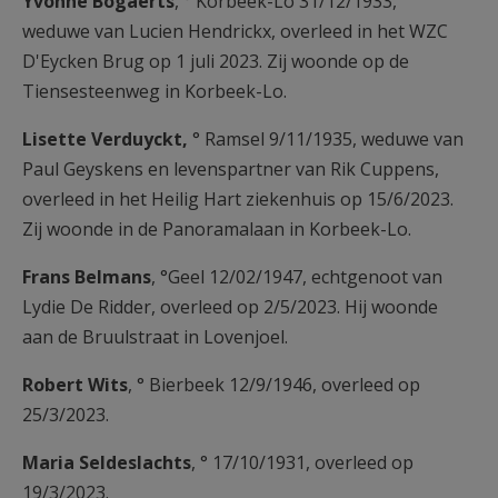
Yvonne Bogaerts
, ° Korbeek-Lo 31/12/1933,
weduwe van Lucien Hendrickx, overleed in het WZC
D'Eycken Brug op 1 juli 2023. Zij woonde op de
Tiensesteenweg in Korbeek-Lo.
Lisette Verduyckt,
° Ramsel 9/11/1935, weduwe van
Paul Geyskens en levenspartner van Rik Cuppens,
overleed in het Heilig Hart ziekenhuis op 15/6/2023.
Zij woonde in de Panoramalaan in Korbeek-Lo.
Frans Belmans
, °Geel 12/02/1947, echtgenoot van
Lydie De Ridder, overleed op 2/5/2023. Hij woonde
aan de Bruulstraat in Lovenjoel.
Robert Wits
, ° Bierbeek 12/9/1946, overleed op
25/3/2023.
Maria Seldeslachts
, ° 17/10/1931, overleed op
19/3/2023.