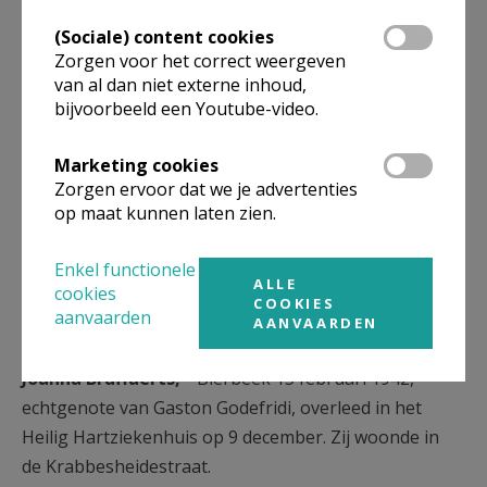
Hartziekenhuis op 24 februari 2024. Zij woonde op
(Sociale) content cookies
de Tiensensteenweg in Lovenjoel.
Zorgen voor het correct weergeven
van al dan niet externe inhoud,
Alina Wertoy,
° Roosbeek 23 maart 1934, weduwe
bijvoorbeeld een Youtube-video.
van Domien De Becker, overleed in het Heilig
Hartziekenhuis op 8 januari 2024. Zij woonde aan de
Marketing cookies
Latstraat.
Zorgen ervoor dat we je advertenties
op maat kunnen laten zien.
2023
Enkel functionele
Paula Vansteenwegen,
° 26 augustus 1926,
ALLE
cookies
overleed in Huldenberg op 31 december 2023. Zij
COOKIES
aanvaarden
AANVAARDEN
woonde in de Dreefstraat.
Joanna Bruffaerts, °
Bierbeek 15 februari 1942,
echtgenote van Gaston Godefridi, overleed in het
Heilig Hartziekenhuis op 9 december. Zij woonde in
de Krabbesheidestraat.