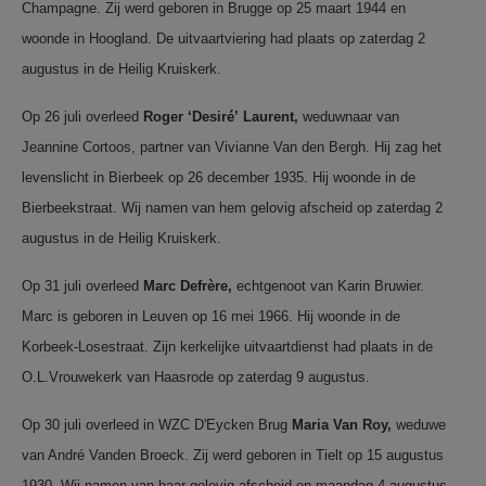
Champagne. Zij werd geboren in Brugge op 25 maart 1944 en
woonde in Hoogland. De uitvaartviering had plaats op zaterdag 2
augustus in de Heilig Kruiskerk.
Op 26 juli overleed
Roger
‘Desiré’
Laurent,
weduwnaar van
Jeannine Cortoos, partner van Vivianne Van den Bergh. Hij zag het
levenslicht in Bierbeek op 26 december 1935. Hij woonde in de
Bierbeekstraat. Wij namen van hem gelovig afscheid op zaterdag 2
augustus in de Heilig Kruiskerk.
Op 31 juli overleed
Marc
Defrère,
echtgenoot van Karin Bruwier.
Marc is geboren in Leuven op 16 mei 1966. Hij woonde in de
Korbeek-Losestraat. Zijn kerkelijke uitvaartdienst had plaats in de
O.L.Vrouwekerk van Haasrode op zaterdag 9 augustus.
Op 30 juli overleed in WZC D'Eycken Brug
Maria
Van
Roy,
weduwe
van André Vanden Broeck. Zij werd geboren in Tielt op 15 augustus
1930. Wij namen van haar gelovig afscheid op maandag 4 augustus