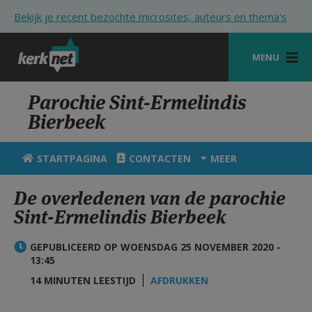
Overslaan en naar de inhoud gaan
Bekijk je recent bezochte microsites, auteurs en thema's
MENU
STARTPAGINA
Parochie Sint-Ermelindis
Bierbeek
KERK
VIERINGEN
STARTPAGINA
CONTACTEN
MEER
SHOP
De overledenen van de parochie
Sint-Ermelindis Bierbeek
ZOEKEN
HULP
GEPUBLICEERD OP WOENSDAG 25 NOVEMBER 2020 -
13:45
STARTPAGINA PORTAAL
14 MINUTEN LEESTIJD
AFDRUKKEN
MIJN PAROCHIE