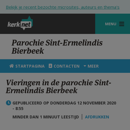
Overslaan en naar de inhoud gaan
Bekijk je recent bezochte microsites, auteurs en thema's
MENU
STARTPAGINA
Parochie Sint-Ermelindis
Bierbeek
KERK
VIERINGEN
STARTPAGINA
CONTACTEN
MEER
SHOP
Vieringen in de parochie Sint-
Ermelindis Bierbeek
ZOEKEN
HULP
GEPUBLICEERD OP DONDERDAG 12 NOVEMBER 2020
- 8:55
STARTPAGINA PORTAAL
MINDER DAN 1 MINUUT LEESTIJD
AFDRUKKEN
MIJN PAROCHIE