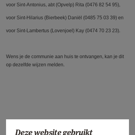
voor Sint-Antonius, abt (Opvelp) Rita (0476 82 54 95),
voor Sint-Hilarius (Bierbeek) Daniël (0485 75 03 39) en
voor Sint-Lambertus (Lovenjoel) Kay (0474 70 23 23).
Wens je de communie aan huis te ontvangen, kan je dit
op dezelfde wijzen melden.
Deze website gebruikt