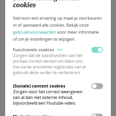
cookies
Gepubliceerd door
Parochie Sint-Ermelindis Bierbeek
Stel voor een ervaring op maat je voorkeuren
in of aanvaard alle cookies. Bekijk onze
gebruiksvoorwaarden
voor meer informatie
Meer
of om je instellingen te wijzigen.
Nieuws
Functionele cookies
AAN
Zorgen dat de basisfuncties van het
portaal correct werken en laten ons
toe via de anonieme registratie van je
gebruik deze verder te verbeteren.
Deel dit artikel
(Sociale) content cookies
Zorgen voor het correct weergeven
van al dan niet externe inhoud,
bijvoorbeeld een Youtube-video.