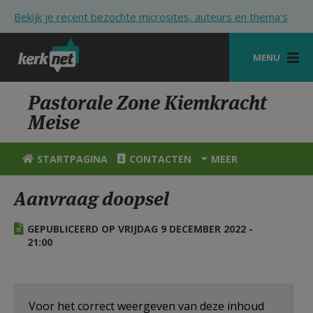
Overslaan en naar de inhoud gaan
Bekijk je recent bezochte microsites, auteurs en thema's
MENU
STARTPAGINA
Pastorale Zone Kiemkracht
Meise
KERK
VIERINGEN
STARTPAGINA
CONTACTEN
MEER
SHOP
Aanvraag doopsel
ZOEKEN
GEPUBLICEERD OP VRIJDAG 9 DECEMBER 2022 -
HULP
21:00
STARTPAGINA PORTAAL
MIJN PAROCHIE
Voor het correct weergeven van deze inhoud