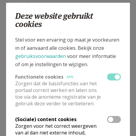
Secretariaat
0468 35 44 26
Deze website gebruikt
secretariaat@pastoralezonekiemkracht.be
cookies
Liturgische vieringen
Stel voor een ervaring op maat je voorkeuren
in of aanvaard alle cookies. Bekijk onze
Zie
vieringen in de pastorale zone
gebruiksvoorwaarden
voor meer informatie
of om je instellingen te wijzigen.
Functionele cookies
AAN
Zorgen dat de basisfuncties van het
portaal correct werken en laten ons
toe via de anonieme registratie van je
gebruik deze verder te verbeteren.
(Sociale) content cookies
Zorgen voor het correct weergeven
van al dan niet externe inhoud,