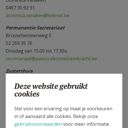
0497 30 92 91
dominica.vanaken@telenet.be
Permanentie Secretariaat
Brusselsesteenweg 5
02 269 35 76
Dinsdag van 15.00 tot 17.30u.
secretariaat@pastoralezonekiemkracht.be
Zustershuis
Brusselsesteenweg 129
Deze website gebruikt
02 269 44 53
cookies
dominica.vanaken@telenet.be
lydia.weyns@telenet.be
Stel voor een ervaring op maat je voorkeuren
Doopcatechese
in of aanvaard alle cookies. Bekijk onze
Myriam Devriendt
gebruiksvoorwaarden
voor meer informatie