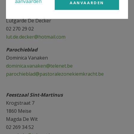
aanvaarden
AANVAARDEN
Ziekenzorg
Lutgarde De Decker
02 270 29 02
lut.de.decker@hotmail.com
Parochieblad
Dominica Vanaken
dominica.vanaken@telenet.be
parochieblad@pastoralezonekiemkracht.be
Feestzaal Sint-Martinus
Krogstraat 7
1860 Meise
Magda De Wit
02 269 34 52