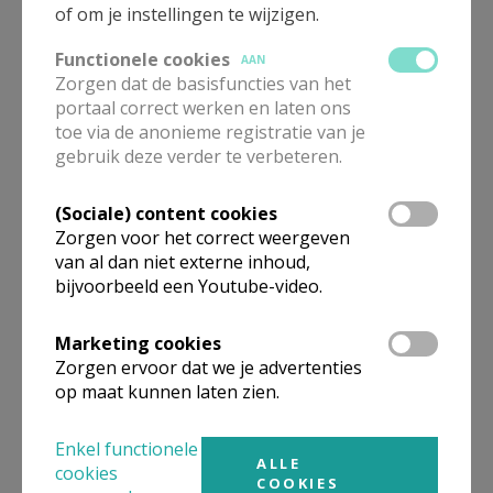
02 269 94 74
of om je instellingen te wijzigen.
doopsel@pastoralezonekiemkracht.be
Functionele cookies
AAN
Aanvraag doopsel klik op deze link
Zorgen dat de basisfuncties van het
portaal correct werken en laten ons
Eerste communie
toe via de anonieme registratie van je
gebruik deze verder te verbeteren.
Kathleen Van Sweevelt
02 269 16 57
(Sociale) content cookies
kathleenvs@scarlet.be
Zorgen voor het correct weergeven
van al dan niet externe inhoud,
Plechtige Geloofsbelijdenis en vormsel
bijvoorbeeld een Youtube-video.
Sophie de Moreau
0498 85 68 95
Marketing cookies
catechese.stmartinusmeise@hotmail.com
Zorgen ervoor dat we je advertenties
op maat kunnen laten zien.
Kinderwoorddienst
Kathleen Van Sweevelt
Enkel functionele
02 269 16 57
ALLE
cookies
COOKIES
kathleenvs@scarlet.be