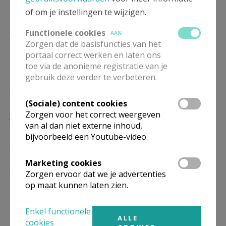
secretariaat@pastoralezonekiemkracht.be
of om je instellingen te wijzigen.
Parochieraad
Functionele cookies
AAN
Zorgen dat de basisfuncties van het
Wim Van Cauwenbergh
portaal correct werken en laten ons
toe via de anonieme registratie van je
wimvancauwenbergh@telenet.be
gebruik deze verder te verbeteren.
Kerkraad
(Sociale) content cookies
Zorgen voor het correct weergeven
Jos Boogmans
van al dan niet externe inhoud,
0475 64 83 25
bijvoorbeeld een Youtube-video.
jos.boogmans@gmail.com
Doopcatechese
Marketing cookies
Zorgen ervoor dat we je advertenties
op maat kunnen laten zien.
0468 35 44 26
secretariaat@pastoralezonekiemkracht.be
Enkel functionele
ALLE
cookies
Aanvraag doopsel klik op deze link