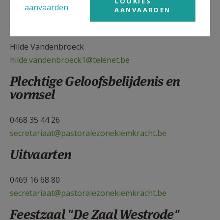
COOKIES
aanvaarden
AANVAARDEN
Eerste communie
Hilde Vandenbroeck
hilde.vandenbroeck1@telenet.be
Plechtige Geloofsbelijdenis en
vormsel
0468 35 44 26
secretariaat@pastoralezonekiemkracht.be
Uitvaarten
0469 16 68 80
secretariaat@pastoralezonekiemkracht.be
Feestzaal "De Zaal Westrode"