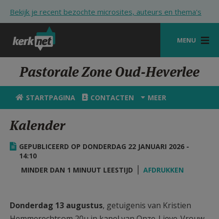
Overslaan en naar de inhoud gaan
Bekijk je recent bezochte microsites, auteurs en thema's
MENU
STARTPAGINA
Pastorale Zone Oud-Heverlee
KERK
STARTPAGINA
CONTACTEN
MEER
VIERINGEN
Kalender
SHOP
GEPUBLICEERD OP DONDERDAG 22 JANUARI 2026 -
ZOEKEN
14:10
HULP
MINDER DAN 1 MINUUT LEESTIJD
AFDRUKKEN
STARTPAGINA PORTAAL
Donderdag 13 augustus
, getuigenis van Kristien
MIJN PAROCHIE
Hemmerechtsom 20u in kapel van Onze-Lieve-Vrouw