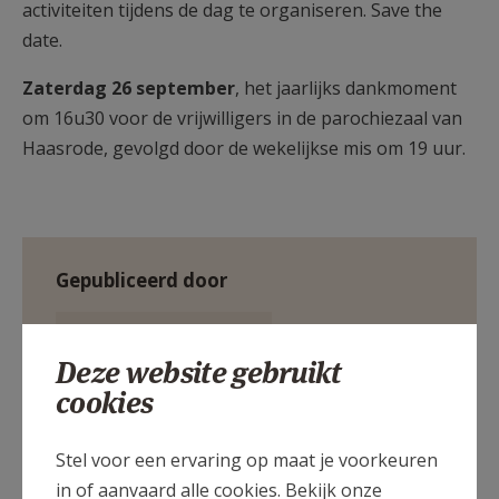
activiteiten tijdens de dag te organiseren. Save the
date.
Zaterdag 26 september
, het jaarlijks dankmoment
om 16u30 voor de vrijwilligers in de parochiezaal van
Haasrode, gevolgd door de wekelijkse mis om 19 uur.
Gepubliceerd door
Pastorale Zone Oud-Heverlee
Deze website gebruikt
cookies
Meer
Stel voor een ervaring op maat je voorkeuren
Artikel
in of aanvaard alle cookies. Bekijk onze