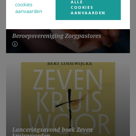
ALLE
cookies
COOKIES
aanvaarden
AANVAARDEN
Beroepsvereniging Zorgpastores
Lanceringsavond boek Zeven
kruiswoorden