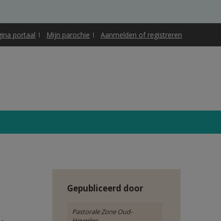
gina portaal
Mijn parochie
Aanmelden of registreren
Gepubliceerd door
Pastorale Zone Oud-
Heverlee