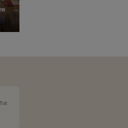
s
en
 Tot