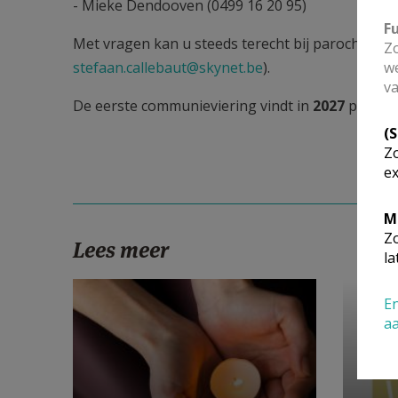
- Mieke Dendooven (0499 16 20 95)
F
Met vragen kan u steeds terecht bij parochieprie
Zo
stefaan.callebaut@skynet.be
).
we
va
De eerste communieviering vindt in
2027
plaats
(
Zo
ex
M
Zo
Lees meer
la
En
a