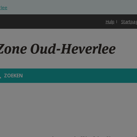
rlee
Hulp
Startpa
 Zone Oud-Heverlee
ZOEKEN