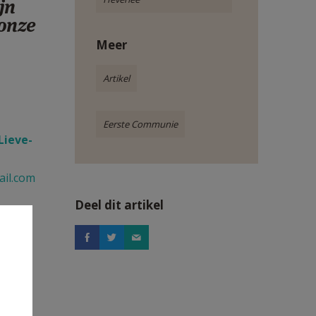
jn
 onze
Meer
Artikel
Eerste Communie
Lieve-
ail.com
Deel dit artikel