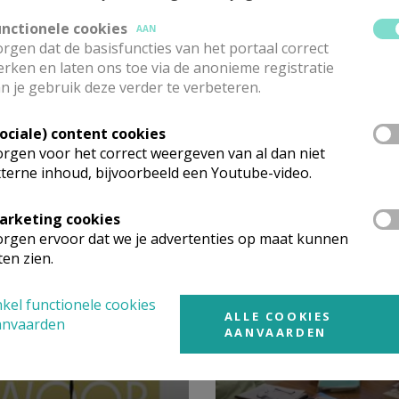
unctionele cookies
AAN
ster Stefaan Callebaut (0476 86 64 99,
rgen dat de basisfuncties van het portaal correct
rken en laten ons toe via de anonieme registratie
n je gebruik deze verder te verbeteren.
 op
zondag 18 april
om 11u15
in de kerk van Haasrode.
Sociale) content cookies
rgen voor het correct weergeven van al dan niet
terne inhoud, bijvoorbeeld een Youtube-video.
arketing cookies
rgen ervoor dat we je advertenties op maat kunnen
ten zien.
kel functionele cookies
ALLE COOKIES
anvaarden
AANVAARDEN