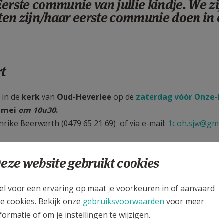
rste communie van jullie kindje. We zi
laten zijn/haar eerste communie doen in
t
 in de
kerk
van
Oud-Heverlee
op de
zaterdag vóór Onze-
 mei
om 10u30
.
enrike Beerwerth (0479 65 21 69) of via e-mail:
1c.oh.sjw@gm
eze website gebruikt cookies
el voor een ervaring op maat je voorkeuren in of aanvaard
le cookies. Bekijk onze
gebruiksvoorwaarden
voor meer
formatie of om je instellingen te wijzigen.