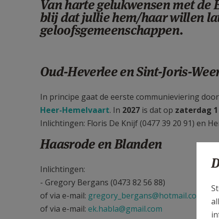
Van harte gelukwensen met de Ee
blij dat jullie hem/haar willen 
geloofsgemeenschappen.
Oud-Heverlee en Sint-Joris-Weer
In principe gaat de eerste communieviering door
Heer-Hemelvaart
. In
2027
is dat op
zaterdag 1
Inlichtingen: Floris De Knijf (0477 39 20 91) en H
Haasrode en Blanden
D
Inlichtingen:
- Gregory Bergans (0473 82 56 88)
St
of via e-mail:
gregory_bergans@hotmail.com
al
of via e-mail:
ek.habla@gmail.com
in