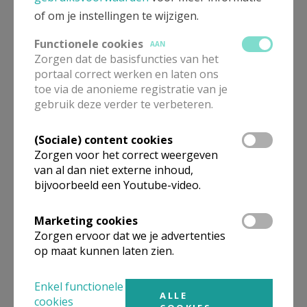
Maria Bron in de woestijn, wees onze vreugde
of om je instellingen te wijzigen.
Maria Sneeuw op de berg, wees onze vreugde
Maria Aanwezig in ons hart, wees onze vreugde
Functionele cookies
AAN
Zorgen dat de basisfuncties van het
Amen
portaal correct werken en laten ons
toe via de anonieme registratie van je
gebruik deze verder te verbeteren.
(Sociale) content cookies
Gepubliceerd door
Zorgen voor het correct weergeven
van al dan niet externe inhoud,
Pastorale Zone Oud-Heverlee
bijvoorbeeld een Youtube-video.
Meer
Marketing cookies
Zorgen ervoor dat we je advertenties
op maat kunnen laten zien.
Artikel
Enkel functionele
ALLE
cookies