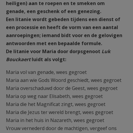
heiligen) aan te roepen en te smeken om
AANMELDEN OF REGISTREREN
genade, een geschenk of een genezing.
Een litanie wordt gebeden tijdens een dienst of
een processie en heeft de vorm van een aantal
aanroepingen; iemand bidt voor en de gelovigen
antwoorden met een bepaalde formule.
De litanie voor Maria door dorpsgenoot
Luk
Bouckaert
luidt als volgt:
Maria vol van genade, wees gegroet
Maria aan wie Gods Woord geschiedt, wees gegroet
Maria overschaduwd door de Geest, wees gegroet
Maria op weg naar Elisabeth, wees gegroet
Maria die het Magnificat zingt, wees gegroet
Maria die Jezus ter wereld brengt, wees gegroet
Maria in het huis in Nazareth, wees gegroet
Vrouw vernederd door de machtigen, vergeef ons