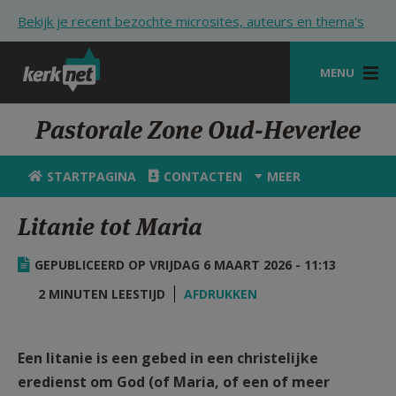
Overslaan en naar de inhoud gaan
Bekijk je recent bezochte microsites, auteurs en thema's
MENU
STARTPAGINA
Pastorale Zone Oud-Heverlee
KERK
STARTPAGINA
CONTACTEN
MEER
VIERINGEN
Litanie tot Maria
SHOP
GEPUBLICEERD OP VRIJDAG 6 MAART 2026 - 11:13
ZOEKEN
2 MINUTEN LEESTIJD
AFDRUKKEN
HULP
STARTPAGINA PORTAAL
Een litanie is een gebed in een christelijke
MIJN PAROCHIE
eredienst om God (of Maria, of een of meer