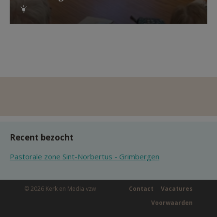
Recent bezocht
Pastorale zone Sint-Norbertus - Grimbergen
© 2026 Kerk en Media vzw
Contact
Vacatures
Voorwaarden