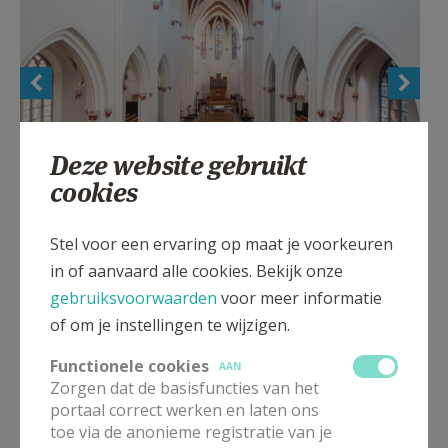
Deze website gebruikt
cookies
Kerk Strombeek-Bever
Stel voor een ervaring op maat je voorkeuren
in of aanvaard alle cookies. Bekijk onze
gebruiksvoorwaarden
voor meer informatie
of om je instellingen te wijzigen.
Gepubliceerd door
Functionele cookies
AAN
Zorgen dat de basisfuncties van het
portaal correct werken en laten ons
Pastorale zone Sint-Norbertus - Grimbergen
toe via de anonieme registratie van je