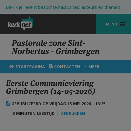
Overslaan en naar de inhoud gaan
Bekijk je recent bezochte microsites, auteurs en thema's
MENU
STARTPAGINA
Pastorale zone Sint-
Norbertus - Grimbergen
KERK
VIERINGEN
STARTPAGINA
CONTACTEN
MEER
SHOP
Eerste Communieviering
Grimbergen (14-05-2026)
ZOEKEN
HULP
GEPUBLICEERD OP VRIJDAG 15 MEI 2026 - 16:25
STARTPAGINA PORTAAL
3 MINUTEN LEESTIJD
AFDRUKKEN
MIJN PAROCHIE