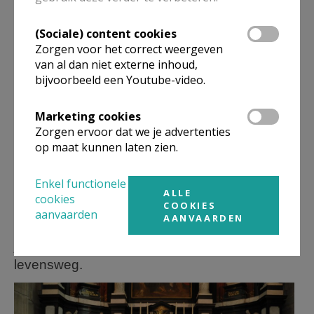
Een welgemeende dankjewel aan iedereen
(Sociale) content cookies
die heeft meegewerkt aan deze prachtige
Zorgen voor het correct weergeven
van al dan niet externe inhoud,
viering: de eerstecommuniejuffen en -meester,
bijvoorbeeld een Youtube-video.
de ouders, de fotografen, de helpers achter de
schermen, de muzikanten en allen die op één
Marketing cookies
of andere manier hun steentje hebben
Zorgen ervoor dat we je advertenties
bijgedragen. Dankzij hun inzet werd het voor
op maat kunnen laten zien.
deze 41 kinderen een dag om nooit meer te
vergeten.
Enkel functionele
ALLE
cookies
COOKIES
Van harte proficiat aan al onze eerste
aanvaarden
AANVAARDEN
communicanten! Moge Jezus altijd dicht bij
jullie blijven en jullie verder begeleiden op jullie
levensweg.