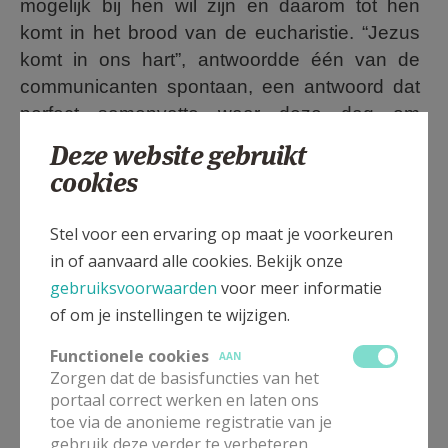
mogelijk bij hen wil zijn en daarom tot hen
komt in het brood van de eucharistie. “Jezus
komt in ons hart”, antwoordde één van de
communicanten spontaan, een antwoord dat
perfect samenvatte waar deze dag om
draaide.
Deze website gebruikt
cookies
Vlak voor de communie nodigde priester Elia
de kinderen uit om het stil te maken in hun hart
Stel voor een ervaring op maat je voorkeuren
en in stilte te zeggen: “Jezus, ik zie je graag.”
in of aanvaard alle cookies. Bekijk onze
Een eenvoudig maar bijzonder ontroerend
gebruiksvoorwaarden
voor meer informatie
moment.
of om je instellingen te wijzigen.
Na de viering werd er nog een mooi
Functionele cookies
AAN
groepsfoto genomen, om dit onvergetelijke
Zorgen dat de basisfuncties van het
moment ook vast te leggen op beeld.
portaal correct werken en laten ons
Ondanks de regen buiten, werd het een
toe via de anonieme registratie van je
zonnige dag in vele kinderharten.
gebruik deze verder te verbeteren.