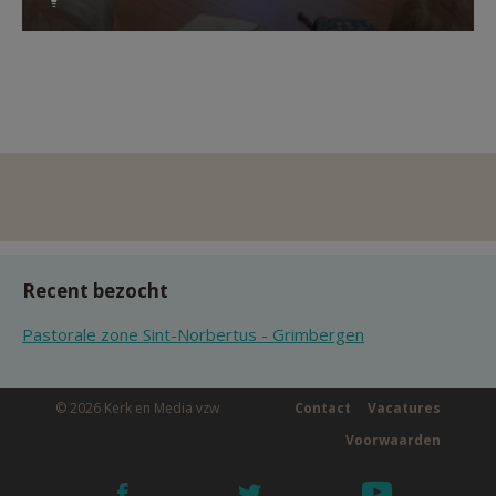
Recent bezocht
Pastorale zone Sint-Norbertus - Grimbergen
© 2026 Kerk en Media vzw
Contact
Vacatures
Voorwaarden