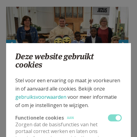
Deze website gebruikt
cookies
Stel voor een ervaring op maat je voorkeuren
Eerste Communie Strombeek-Bever (2026)
in of aanvaard alle cookies. Bekijk onze
gebruiksvoorwaarden
voor meer informatie
of om je instellingen te wijzigen.
Functionele cookies
AAN
Gepubliceerd door
Zorgen dat de basisfuncties van het
portaal correct werken en laten ons
Pastorale zone Sint-Norbertus - Grimbergen