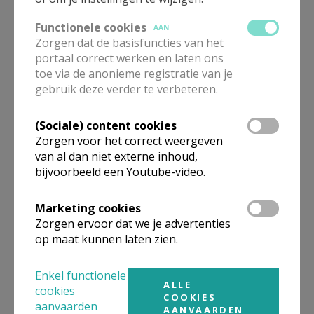
Functionele cookies
AAN
Kerstvieringen Grimbergen 2025
Zorgen dat de basisfuncties van het
portaal correct werken en laten ons
toe via de anonieme registratie van je
gebruik deze verder te verbeteren.
Gepubliceerd door
(Sociale) content cookies
Zorgen voor het correct weergeven
Pastorale zone Sint-Norbertus - Grimbergen
van al dan niet externe inhoud,
bijvoorbeeld een Youtube-video.
Meer
Marketing cookies
Artikel
Zorgen ervoor dat we je advertenties
op maat kunnen laten zien.
Enkel functionele
ALLE
cookies
COOKIES
aanvaarden
AANVAARDEN