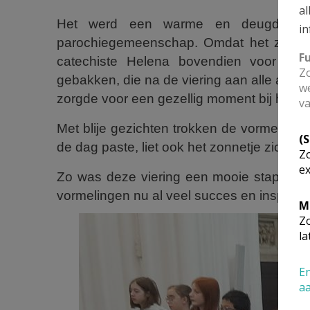
al
Het werd een warme en deugddoende
in
parochiegemeenschap. Omdat het zonda
F
catechiste Helena bovendien voor een 
Zo
gebakken, die na de viering aan alle aanw
we
zorgde voor een gezellig moment bij het b
va
Met blije gezichten trokken de vormelinge
(
de dag paste, liet ook het zonnetje zich zie
Zo
ex
Zo was deze viering een mooie stap op 
vormelingen nu al veel succes en inspirat
M
Zo
la
En
a