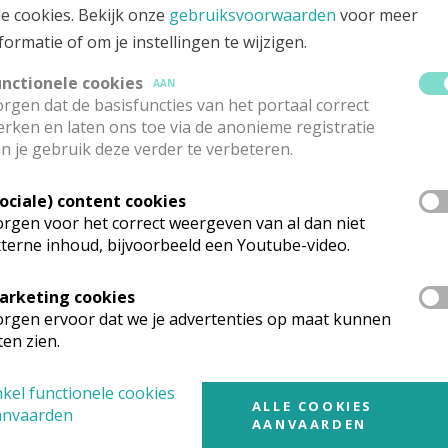
le cookies. Bekijk onze
gebruiksvoorwaarden
voor meer
 viering, samen met ouders, familie en d
formatie of om je instellingen te wijzigen.
g was – en we op zondag niet hoeven te vasten
unctionele cookies
AAN
heerlijke verrassing gezorgd. Zij had lekkere 
rgen dat de basisfuncties van het portaal correct
ezigen werden uitgedeeld. Dit viel bijzonder in de s
rken en laten ons toe via de anonieme registratie
uitengaan van de kerk.
n je gebruik deze verder te verbeteren.
n weer naar huis. En alsof het helemaal bij de vreu
Sociale) content cookies
n.
rgen voor het correct weergeven van al dan niet
terne inhoud, bijvoorbeeld een Youtube-video.
weg naar het vormsel op 25 april 2026, waarvoor 
ie wensen.
arketing cookies
rgen ervoor dat we je advertenties op maat kunnen
ten zien.
kel functionele cookies
ALLE COOKIES
anvaarden
AANVAARDEN