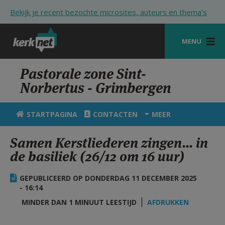
Overslaan en naar de inhoud gaan
Bekijk je recent bezochte microsites, auteurs en thema's
MENU
STARTPAGINA
Pastorale zone Sint-
Norbertus - Grimbergen
KERK
VIERINGEN
STARTPAGINA
CONTACTEN
MEER
SHOP
Samen Kerstliederen zingen... in
de basiliek (26/12 om 16 uur)
ZOEKEN
HULP
GEPUBLICEERD OP DONDERDAG 11 DECEMBER 2025
- 16:14
STARTPAGINA PORTAAL
MINDER DAN 1 MINUUT LEESTIJD
AFDRUKKEN
MIJN PAROCHIE