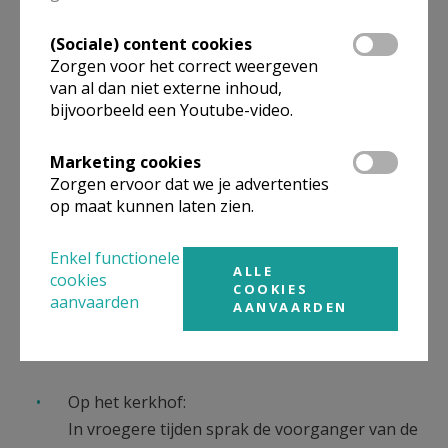
symbool, enz…. Toch wensen we te
(Sociale) content cookies
benadrukken dat 'niet alles kan'. We zoeken
Zorgen voor het correct weergeven
samen naar een gepast evenwicht waar
van al dan niet externe inhoud,
iedereen zich in kan vinden.
bijvoorbeeld een Youtube-video.
Gebedswake aan de vooravond van de
Marketing cookies
Zorgen ervoor dat we je advertenties
begrafenis.
op maat kunnen laten zien.
Dit is een biddend samenzijn rond het Woord
van God waarbij bijbellezing, psalmgebed en
Enkel functionele
bezinning elkaar afwisselen. Doorheen de jaren
ALLE
cookies
COOKIES
merken we dat dit gebruik afneemt. Indien
aanvaarden
AANVAARDEN
gewenst, kan dit alsnog besproken worden
tijdens het contact met de familie.
Op het kerkhof:
In vroegere tijden sprak de voorganger van de