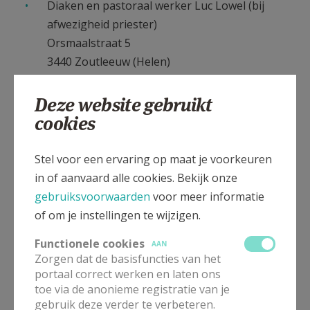
Diaken en pastoraal werker Luc Lowel (bij
afwezigheid priester)
Orsmaalstraat 5
3440 Zoutleeuw (Helen)
gsm. 0475 / 67 07 10
email
luc.lowel@telenet.be
Deze website gebruikt
cookies
Goed om weten
Een kerkelijke uitvaartdienst kent een
Stel voor een ervaring op maat je voorkeuren
vastgelegd liturgisch verloop en bijbehorende
in of aanvaard alle cookies. Bekijk onze
liturgische zang (door kerkkoor). Die liturgie is
gebruiksvoorwaarden
voor meer informatie
rijk aan symboliek, doet recht aan het verdriet
of om je instellingen te wijzigen.
en biedt tegelijk een troostend perspectief.
Functionele cookies
AAN
Zorgen dat de basisfuncties van het
Uiteraard is er ruimte voor persoonlijke
portaal correct werken en laten ons
inbreng zoals een tekst of een bezinning door
toe via de anonieme registratie van je
gebruik deze verder te verbeteren.
de familie, een mooi lied, een bijzonder