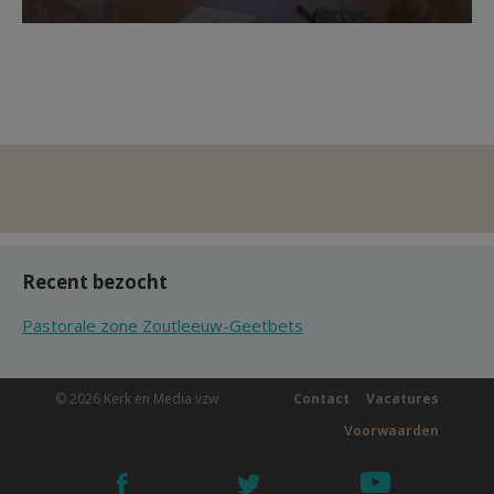
Recent bezocht
Pastorale zone Zoutleeuw-Geetbets
© 2026 Kerk en Media vzw
Contact
Vacatures
Voorwaarden