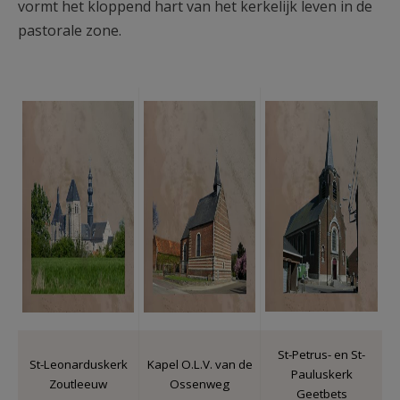
vormt het kloppend hart van het kerkelijk leven in de
pastorale zone.
Zoutleeuw.jpg
Ossenweg.jpg
Geetbets.jp
St-Petrus- en St-
St-Leonarduskerk
Kapel O.L.V. van de
Pauluskerk
Zoutleeuw
Ossenweg
Geetbets