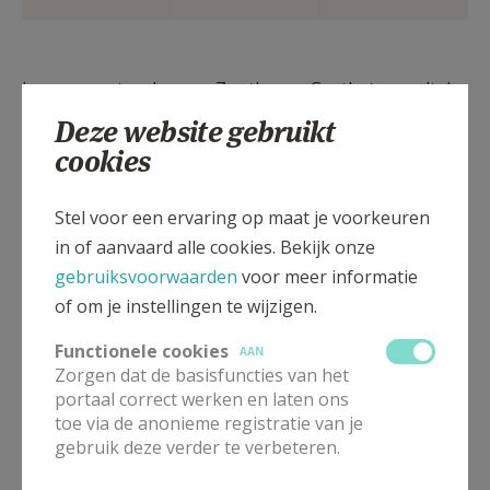
In onze pastorale zone Zoutleeuw-Geetbets wordt de
zondagsliturgie toegespitsts naar drie kerken:
Deze website gebruikt
cookies
Sint-Leonarduskerk
, Grote Markt te
Zoutleeuw
Stel voor een ervaring op maat je voorkeuren
elke zondag eucharistieviering om 10.00 uur
in of aanvaard alle cookies. Bekijk onze
(
tenzij anders aangegeven
)
gebruiksvoorwaarden
voor meer informatie
of om je instellingen te wijzigen.
Kapel O.L. Vrouw van de Ossenweg
,
Functionele cookies
AAN
Zorgen dat de basisfuncties van het
elke zondag eucharistieviering om 18.00 uur
portaal correct werken en laten ons
(
tenzij anders aangegeven
)
toe via de anonieme registratie van je
gebruik deze verder te verbeteren.