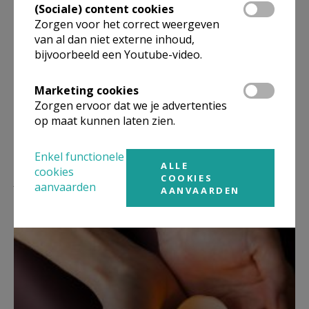
Sint-Petrus- en Sint-Pauluskerk
,
(Sociale) content cookies
Zorgen voor het correct weergeven
elke zaterdag eucharistieviering om 18.30 uur
van al dan niet externe inhoud,
(
tenzij anders aangegeven
)
bijvoorbeeld een Youtube-video.
Marketing cookies
Zorgen ervoor dat we je advertenties
op maat kunnen laten zien.
Enkel functionele
ALLE
cookies
Lees meer
COOKIES
aanvaarden
AANVAARDEN