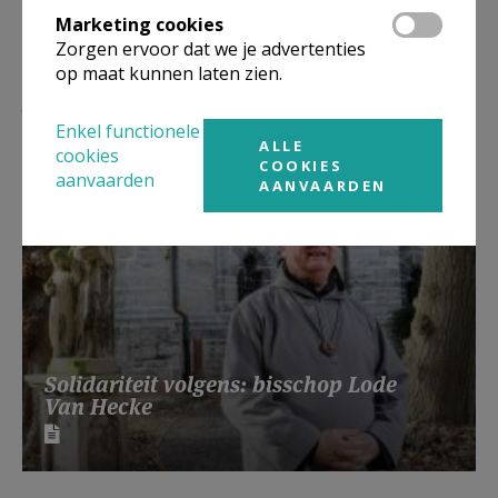
Marketing cookies
Zorgen ervoor dat we je advertenties
op maat kunnen laten zien.
Lees meer
Enkel functionele
ALLE
cookies
COOKIES
aanvaarden
AANVAARDEN
Solidariteit volgens: bisschop Lode
Van Hecke