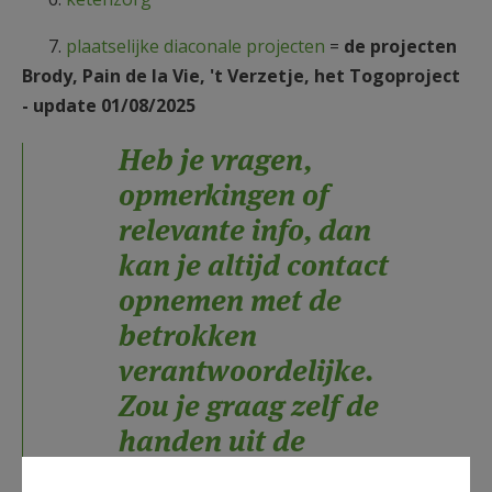
7.
plaatselijke diaconale projecten
=
de projecten
Brody, Pain de la Vie, 't Verzetje, het Togoproject
- update 01/08/2025
Heb je vragen,
opmerkingen of
relevante info, dan
kan je altijd contact
opnemen met de
betrokken
verantwoordelijke.
Zou je graag zelf de
handen uit de
mouwen steken?