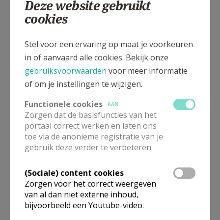
Deze website gebruikt
Aarzel ook dan niet
cookies
om hem te
contacteren.
Stel voor een ervaring op maat je voorkeuren
in of aanvaard alle cookies. Bekijk onze
gebruiksvoorwaarden
voor meer informatie
Hartelijke groeten,
of om je instellingen te wijzigen.
teamleden diaconie 2018-2024
Functionele cookies
AAN
Leon Boeye -
leon.boeye@hotmail.com
- 0485
Zorgen dat de basisfuncties van het
portaal correct werken en laten ons
18 40 17 & Raf Geurts -
raf.geurts@mailbox.org
toe via de anonieme registratie van je
- 0484 06 88 30
gebruik deze verder te verbeteren.
VANAF 2025
(Sociale) content cookies
Jean-Marie-Houben -
jean-
Zorgen voor het correct weergeven
marie.houben@telenet.be
- 0486 83 69 48
van al dan niet externe inhoud,
bijvoorbeeld een Youtube-video.