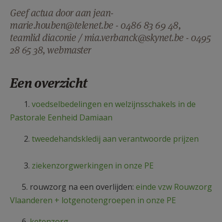
AANMELDEN OF REGISTREREN
Geef actua door aan jean-
marie.houben@telenet.be - 0486 83 69 48,
teamlid diaconie / mia.verbanck@skynet.be - 0495
28 65 38, webmaster
Een overzicht
1.
voedselbedelingen en welzijnsschakels in de
Pastorale Eenheid Damiaan
2.
tweedehandskledij aan verantwoorde prijzen
3.
ziekenzorgwerkingen in onze PE
5. rouwzorg na een overlijden:
einde vzw Rouwzorg
Vlaanderen + lotgenotengroepen in onze PE
6.
ketenzorg