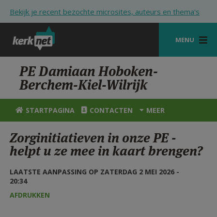
Overslaan en naar de inhoud gaan
Bekijk je recent bezochte microsites, auteurs en thema's
MENU
STARTPAGINA
PE Damiaan Hoboken-
Berchem-Kiel-Wilrijk
KERK
VIERINGEN
STARTPAGINA
CONTACTEN
MEER
SHOP
Zorginitiatieven in onze PE -
helpt u ze mee in kaart brengen?
ZOEKEN
HULP
LAATSTE AANPASSING OP ZATERDAG 2 MEI 2026 -
20:34
STARTPAGINA PORTAAL
AFDRUKKEN
MIJN PAROCHIE