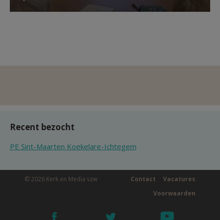
Recent bezocht
PE Sint-Maarten Koekelare-Ichtegem
© 2026 Kerk en Media vzw
Contact
Vacatures
Voorwaarden