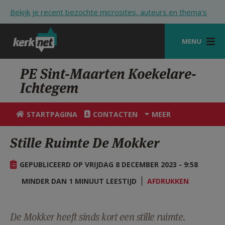
Overslaan en naar de inhoud gaan
Bekijk je recent bezochte microsites, auteurs en thema's
MENU
STARTPAGINA
PE Sint-Maarten Koekelare-
Ichtegem
KERK
VIERINGEN
STARTPAGINA
CONTACTEN
MEER
SHOP
Stille Ruimte De Mokker
ZOEKEN
GEPUBLICEERD OP VRIJDAG 8 DECEMBER 2023 - 9:58
HULP
MINDER DAN 1 MINUUT LEESTIJD
AFDRUKKEN
STARTPAGINA PORTAAL
MIJN PAROCHIE
De Mokker heeft sinds kort een stille ruimte.