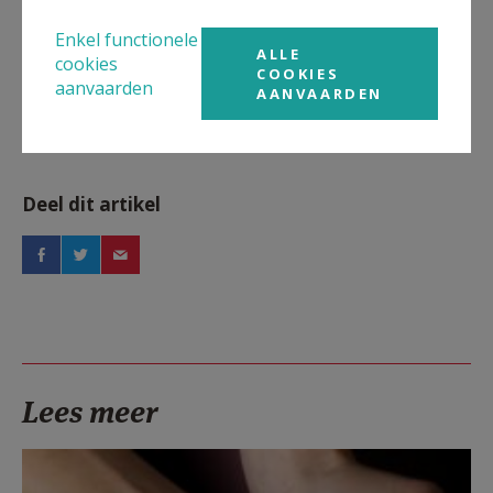
Meer
Enkel functionele
Evenement
ALLE
cookies
COOKIES
aanvaarden
AANVAARDEN
Deel dit artikel
Lees meer