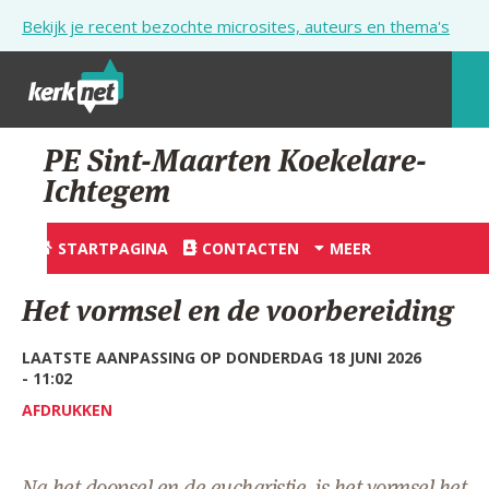
Overslaan en naar de inhoud gaan
Bekijk je recent bezochte microsites, auteurs en thema's
STARTPAGINA
PE Sint-Maarten Koekelare-
Ichtegem
KERK
VIERINGEN
STARTPAGINA
CONTACTEN
MEER
SHOP
Het vormsel en de voorbereiding
ZOEKEN
LAATSTE AANPASSING OP DONDERDAG 18 JUNI 2026
HULP
- 11:02
AFDRUKKEN
STARTPAGINA PORTAAL
MIJN PAROCHIE
Na het doopsel en de eucharistie, is het vormsel het