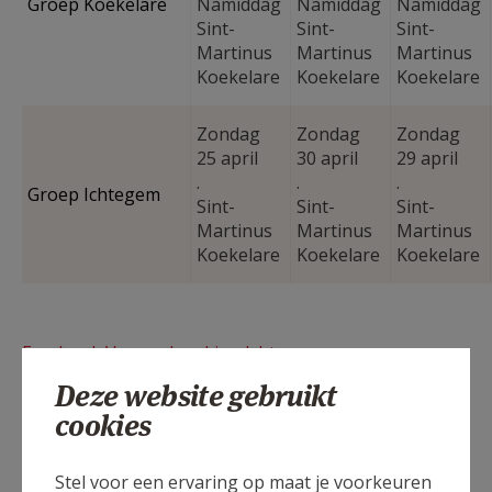
Groep Koekelare
Namiddag
Namiddag
Namiddag
Sint-
Sint-
Sint-
Martinus
Martinus
Martinus
Koekelare
Koekelare
Koekelare
Zondag
Zondag
Zondag
25 april
30 april
29 april
.
.
.
Groep Ichtegem
Sint-
Sint-
Sint-
Martinus
Martinus
Martinus
Koekelare
Koekelare
Koekelare
Facebook Vormselwerking Ichtegem
Deze website gebruikt
cookies
Stel voor een ervaring op maat je voorkeuren