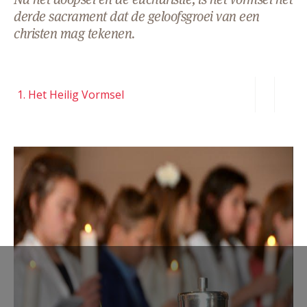
AANMELDEN OF REGISTREREN
derde sacrament dat de geloofsgroei van een
christen mag tekenen.
1. Het Heilig Vormsel
Heilig vormsel2.jpg