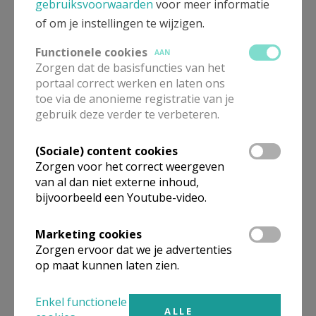
gebruiksvoorwaarden
voor meer informatie
of om je instellingen te wijzigen.
Functionele cookies
AAN
Zorgen dat de basisfuncties van het
portaal correct werken en laten ons
toe via de anonieme registratie van je
Paus Leo XIV schrijft eerste
gebruik deze verder te verbeteren.
encycliek
(Sociale) content cookies
Zorgen voor het correct weergeven
van al dan niet externe inhoud,
bijvoorbeeld een Youtube-video.
Overweging bij de
zondagslezingen
Marketing cookies
Zorgen ervoor dat we je advertenties
op maat kunnen laten zien.
dopelingen
Enkel functionele
ALLE