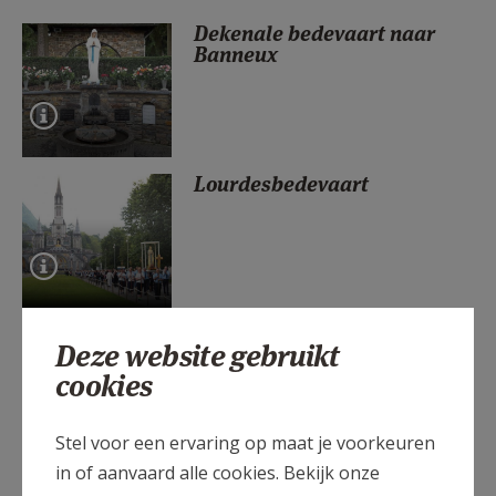
AANMELDEN OF REGISTREREN
Dekenale bedevaart naar
Banneux
Lourdesbedevaart
Pelgrimstochten voor het
Deze website gebruikt
gezin
cookies
Stel voor een ervaring op maat je voorkeuren
in of aanvaard alle cookies. Bekijk onze
De vrienden van Jezus