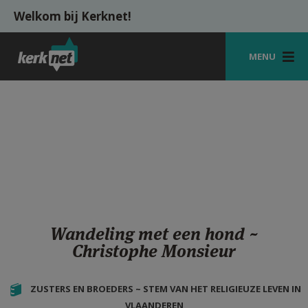
Overslaan en naar de inhoud gaan
Welkom bij Kerknet!
MENU
STARTPAGINA
KERK
VIERINGEN
SHOP
ZOEKEN
Wandeling met een hond ~
HULP
Christophe Monsieur
MIJN PAROCHIE
ZUSTERS EN BROEDERS ~ STEM VAN HET RELIGIEUZE LEVEN IN
AANMELDEN OF REGISTREREN
VLAANDEREN