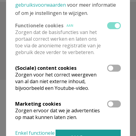
gebruiksvoorwaarden
voor meer informatie
of om je instellingen te wijzigen.
Zoek op trefwoord
Functionele cookies
AAN
Zorgen dat de basisfuncties van het
portaal correct werken en laten ons
toe via de anonieme registratie van je
gebruik deze verder te verbeteren.
(Sociale) content cookies
Toon meer filters
Zorgen voor het correct weergeven
van al dan niet externe inhoud,
bijvoorbeeld een Youtube-video.
Marketing cookies
Geen artikels gevonden.
Zorgen ervoor dat we je advertenties
op maat kunnen laten zien.
Pagina's
Enkel functionele