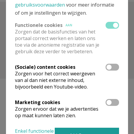
gebruiksvoorwaarden
voor meer informatie
of om je instellingen te wijzigen.
Zoek op trefwoord
Functionele cookies
AAN
Zorgen dat de basisfuncties van het
portaal correct werken en laten ons
toe via de anonieme registratie van je
gebruik deze verder te verbeteren.
(Sociale) content cookies
Toon meer filters
Zorgen voor het correct weergeven
van al dan niet externe inhoud,
bijvoorbeeld een Youtube-video.
Marketing cookies
Geen artikels gevonden.
Zorgen ervoor dat we je advertenties
op maat kunnen laten zien.
Pagina's
Enkel functionele