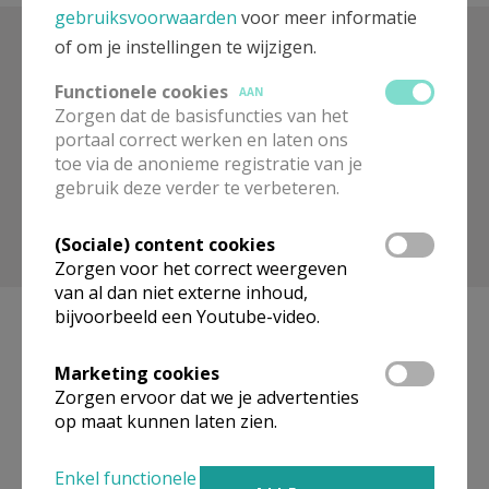
gebruiksvoorwaarden
voor meer informatie
of om je instellingen te wijzigen.
Zoek op trefwoord
Functionele cookies
AAN
Zorgen dat de basisfuncties van het
portaal correct werken en laten ons
toe via de anonieme registratie van je
gebruik deze verder te verbeteren.
(Sociale) content cookies
Toon meer filters
Zorgen voor het correct weergeven
van al dan niet externe inhoud,
bijvoorbeeld een Youtube-video.
Marketing cookies
Geen artikels gevonden.
Zorgen ervoor dat we je advertenties
op maat kunnen laten zien.
Pagina's
Enkel functionele