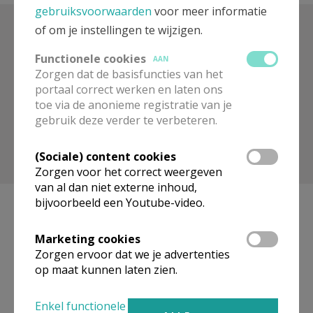
gebruiksvoorwaarden
voor meer informatie
of om je instellingen te wijzigen.
Zoek op trefwoord
Functionele cookies
AAN
Zorgen dat de basisfuncties van het
portaal correct werken en laten ons
toe via de anonieme registratie van je
gebruik deze verder te verbeteren.
(Sociale) content cookies
Toon meer filters
Zorgen voor het correct weergeven
van al dan niet externe inhoud,
bijvoorbeeld een Youtube-video.
Marketing cookies
Geen artikels gevonden.
Zorgen ervoor dat we je advertenties
op maat kunnen laten zien.
Pagina's
Enkel functionele