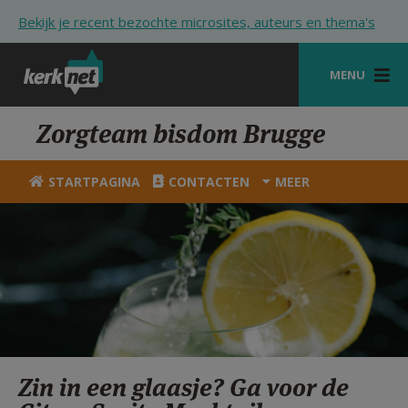
Overslaan en naar de inhoud gaan
Bekijk je recent bezochte microsites, auteurs en thema's
MENU
STARTPAGINA
Zorgteam bisdom Brugge
KERK
STARTPAGINA
CONTACTEN
MEER
VIERINGEN
SHOP
ZOEKEN
HULP
STARTPAGINA PORTAAL
Zin in een glaasje? Ga voor de
MIJN PAROCHIE