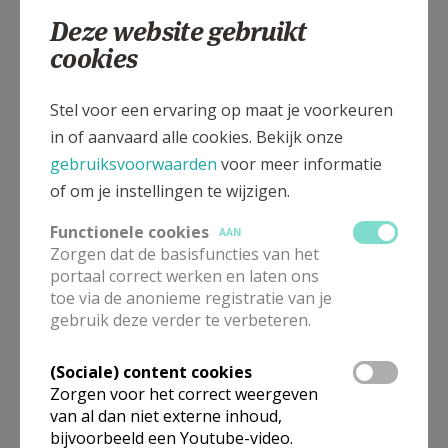
Deze website gebruikt
cookies
Gepubliceerd door
Stel voor een ervaring op maat je voorkeuren
in of aanvaard alle cookies. Bekijk onze
Zorgteam bisdom Brugge
gebruiksvoorwaarden
voor meer informatie
of om je instellingen te wijzigen.
Meer
Functionele cookies
AAN
Zorgen dat de basisfuncties van het
Artikel
portaal correct werken en laten ons
toe via de anonieme registratie van je
gebruik deze verder te verbeteren.
(Sociale) content cookies
Deel dit artikel
Zorgen voor het correct weergeven
van al dan niet externe inhoud,
bijvoorbeeld een Youtube-video.