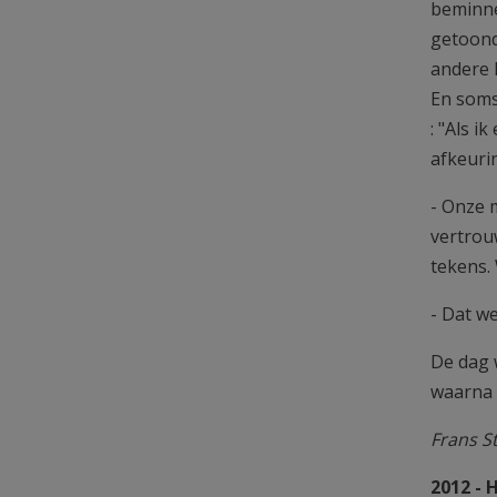
beminne
getoond
andere 
En soms
: "Als i
afkeuri
- Onze m
vertrou
tekens.
- Dat w
De dag 
waarna 
Frans S
2012 - 