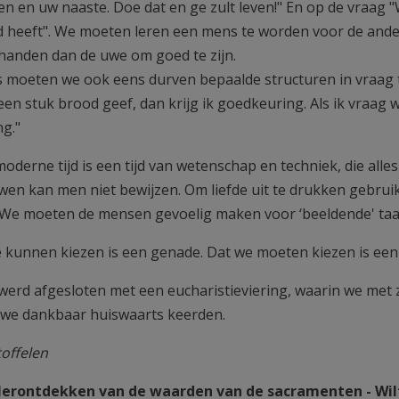
n en uw naaste. Doe dat en ge zult leven!" En op de vraag "
 heeft". We moeten leren een mens te worden voor de and
handen dan de uwe om goed te zijn.
 moeten we ook eens durven bepaalde structuren in vraag t
k een stuk brood geef, dan krijg ik goedkeuring. Als ik vraa
ng."
oderne tijd is een tijd van wetenschap en techniek, die alles
wen kan men niet bewijzen. Om liefde uit te drukken gebruikt
 We moeten de mensen gevoelig maken voor ‘beeldende' taa
e kunnen kiezen is een genade. Dat we moeten kiezen is een
werd afgesloten met een eucharistieviering, waarin we met
we dankbaar huiswaarts keerden.
toffelen
Herontdekken van de waarden van de sacramenten - Wil