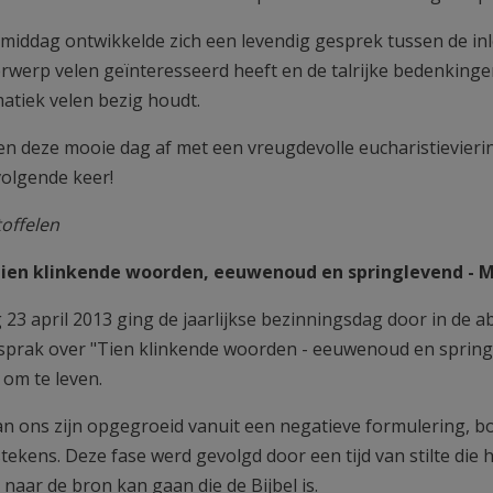
amiddag ontwikkelde zich een levendig gesprek tussen de inl
erwerp velen geïnteresseerd heeft en de talrijke bedenkin
atiek velen bezig houdt.
en deze mooie dag af met een vreugdevolle eucharistievieri
volgende keer!
toffelen
Tien klinkende woorden, eeuwenoud en springlevend - M
23 april 2013 ging de jaarlijkse bezinningsdag door in de ab
 sprak over "Tien klinkende woorden - eeuwenoud en springl
om te leven.
an ons zijn opgegroeid vanuit een negatieve formulering, 
tekens. Deze fase werd gevolgd door een tijd van stilte die
 naar de bron kan gaan die de Bijbel is.