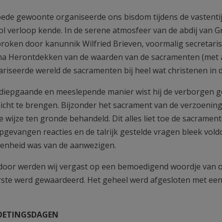
ede gewoonte organiseerde ons bisdom tijdens de vastentij
ol verloop kende. In de serene atmosfeer van de abdij van
roken door kanunnik Wilfried Brieven, voormalig secretari
ma Herontdekken van de waarden van de sacramenten (met a
riseerde wereld de sacramenten bij heel wat christenen in di
diepgaande en meeslepende manier wist hij de verborgen g
licht te brengen. Bijzonder het sacrament van de verzoening,
le wijze ten gronde behandeld. Dit alles liet toe de sacrame
opgevangen reacties en de talrijk gestelde vragen bleek vol
enheid was van de aanwezigen.
oor werden wij vergast op een bemoedigend woordje van onz
rste werd gewaardeerd. Het geheel werd afgesloten met een
ETINGSDAGEN