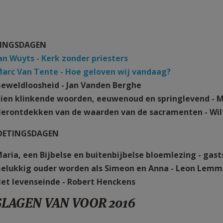
NINGSDAGEN
an Wuyts - Kerk zonder priesters
arc Van Tente - Hoe geloven wij vandaag?
Geweldloosheid - Jan Vanden Berghe
Tien klinkende woorden, eeuwenoud en springlevend - M
Herontdekken van de waarden van de sacramenten - Wil
ETINGSDAGEN
Maria, een Bijbelse en buitenbijbelse bloemlezing - gast
 Gelukkig ouder worden als Simeon en Anna - Leon Lem
Het levenseinde - Robert Henckens
LAGEN VAN VOOR 2016