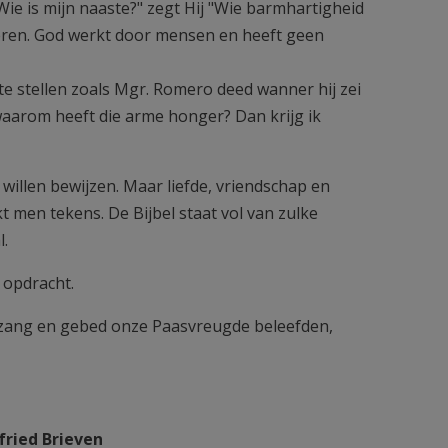
Wie is mijn naaste?" zegt Hij "Wie barmhartigheid
eren. God werkt door mensen en heeft geen
e stellen zoals Mgr. Romero deed wanner hij zei
g waarom heeft die arme honger? Dan krijg ik
 willen bewijzen. Maar liefde, vriendschap en
 men tekens. De Bijbel staat vol van zulke
l.
 opdracht.
 zang en gebed onze Paasvreugde beleefden,
fried Brieven