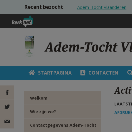
Overslaan en naar de inhoud gaan
Recent bezocht
Adem-Tocht Vlaanderen
Adem-Tocht V
STARTPAGINA
CONTACTEN
Act
Welkom
LAATSTE
DEEL OP
Wie zijn we?
AFDRUK
FACEBOOK
DEEL OP
Contactgegevens Adem-Tocht