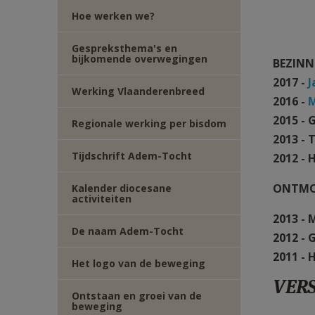
TWITTER
DEEL
Hoe werken we?
VIA
Gespreksthema's en
bijkomende overwegingen
BEZIN
2017 -
J
E-
Werking Vlaanderenbreed
2016 -
M
MAIL
2015 - 
Regionale werking per bisdom
2013 - 
Tijdschrift Adem-Tocht
2012 - 
ONTMO
Kalender diocesane
activiteiten
2013 - 
De naam Adem-Tocht
2012 -
2011 - 
Het logo van de beweging
VERS
Ontstaan en groei van de
beweging