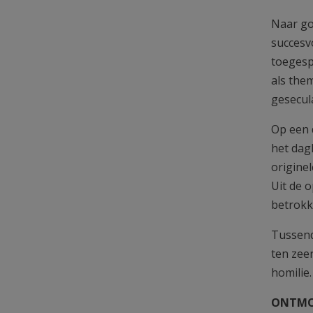
Naar go
succesv
toegesp
als the
gesecula
Op een 
het dag
origine
Uit de 
betrokk
Tussend
ten zee
homilie.
ONTMO