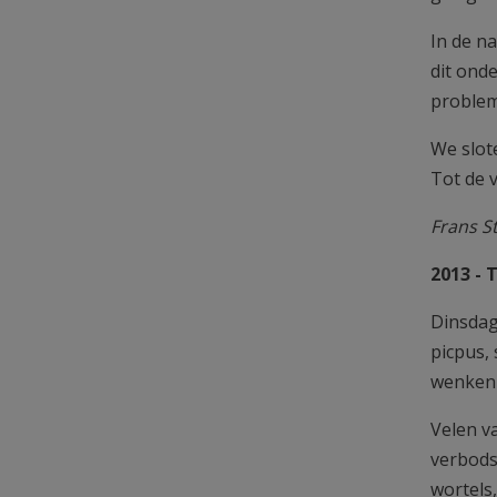
In de n
dit ond
problem
We slot
Tot de 
Frans S
2013 - 
Dinsdag 
picpus,
wenken 
Velen v
verbods
wortels,