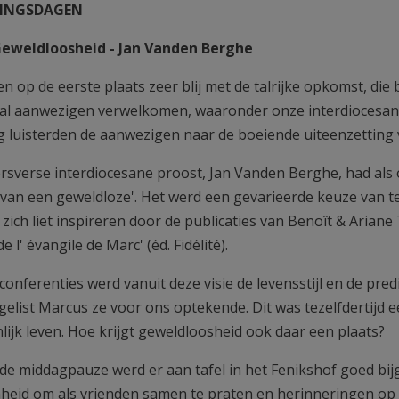
NINGSDAGEN
Geweldloosheid - Jan Vanden Berghe
n op de eerste plaats zeer blij met de talrijke opkomst, di
tal aanwezigen verwelkomen, waaronder onze interdiocesane
g luisterden de aanwezigen naar de boeiende uiteenzetting 
rsverse interdiocesane proost, Jan Vanden Berghe, had als
 van een geweldloze'. Het werd een gevarieerde keuze van te
zich liet inspireren door de publicaties van Benoît & Ariane
de l' évangile de Marc' (éd. Fidélité).
 conferenties werd vanuit deze visie de levensstijl en de pr
gelist Marcus ze voor ons optekende. Dit was tezelfdertijd
lijk leven. Hoe krijgt geweldloosheid ook daar een plaats?
 de middagpauze werd er aan tafel in het Fenikshof goed bi
heid om als vrienden samen te praten en herinneringen op 