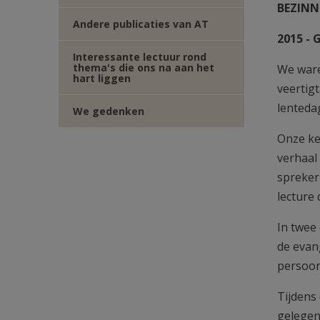
BEZIN
Andere publicaties van AT
2015 - 
Interessante lectuur rond
thema's die ons na aan het
We ware
hart liggen
veertig
lenteda
We gedenken
Onze ke
verhaal
spreker 
lecture 
In twee
de evan
persoon
Tijdens
gelegen