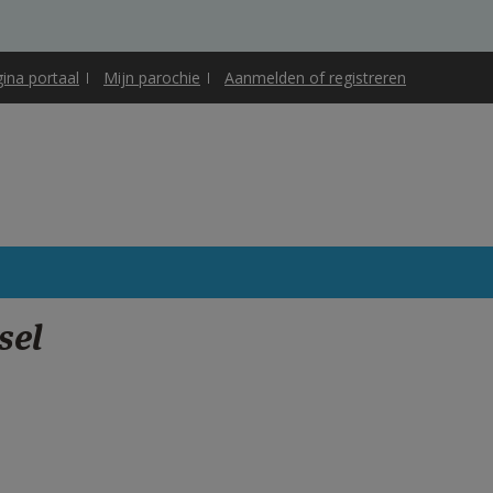
gina portaal
Mijn parochie
Aanmelden of registreren
sel