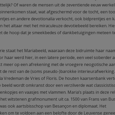
ttelijk? Of waren de mensen uit de zeventiende eeuw werkel
t binnenkomen staat, wat afgeschermd voor de tocht, een to
tjes en andere devotionalia verkocht, ook bidprentjes en k
 het altaar met het miraculeuze devotiebeeld bereiken. Hier
t de hoop dat je smeekbedes of dankbetuigingen meteen t
erie staat het Mariabeeld, waaraan deze bidruimte haar naa
 haar werd hier, in een latere periode, een veel soberder al
lijkt meer op een afrekening met de vroegere neogotische aa
t de rest van de (soms pseudo-)barokke interieurafwerking
la Vredeman de Vries of Floris. De houten kaarsenbank ver
 beeld wordt omkranst door een verzilverde wat classicistis
nkopjes en vaasjes met vlammen. Maria’s plaats in deze re
rd het witstenen grafmonument uit ca. 1500 van Frans van Bu
 was ook aartsbisschop van Besançon en diplomaat. Het
ken om te voldoen aan een belofte door de Leuvense gene