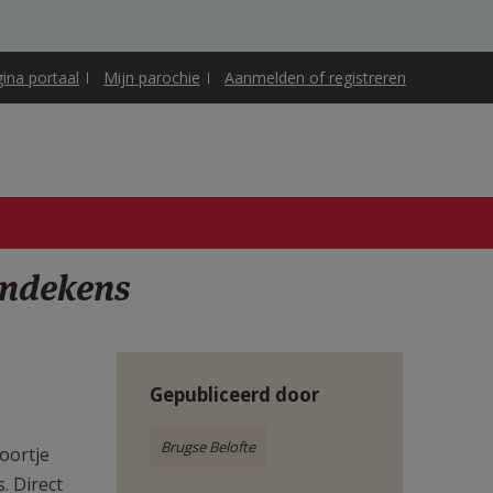
gina portaal
Mijn parochie
Aanmelden of registreren
indekens
Gepubliceerd door
Brugse Belofte
oortje
. Direct