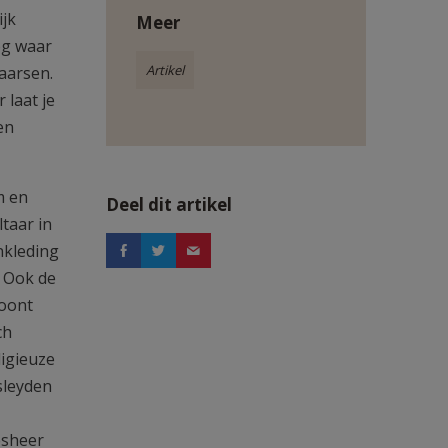
ijk
Meer
og waar
Artikel
aarsen.
 laat je
en
m en
Deel dit artikel
taar in
nkleding
. Ook de
toont
ch
ligieuze
sleyden
esheer