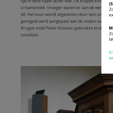
tijd in deze kapel actief was. De krappe koorban
(
ornamentiek. Vroeger waren er aan de westzijde 
Zo
dit. Het koor wordt afgesloten door een smeedij
ex
geregeld werd aangepast aan de noden van de litu
Brugse smid Pieter Kinsoen gebruikte krulpatro
M
Zo
smukken.
la
En
PREE
a