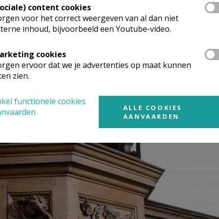
ken voor de confrérieleden vertonen nog laatrenaissancisti
Sociale) content cookies
van de kapel nog enkele gestoelten. Sporen in de vloer bew
rgen voor het correct weergeven van al dan niet
zeren communiebank uit 1773, die tijdens de late twintigste
terne inhoud, bijvoorbeeld een Youtube-video.
rgie. In 2003 kreeg ze haar oorspronkelijke uitzicht terug.
nen, rocaillemotieven en gouden slingers om dit kerkmeubel
arketing cookies
rgen ervoor dat we je advertenties op maat kunnen
ten zien.
kel functionele cookies
KSTOEL
ALLE COOKIES
anvaarden
AANVAARDEN