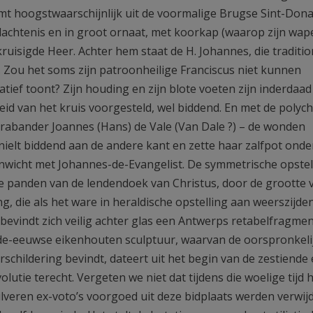
omt hoogstwaarschijnlijk uit de voormalige Brugse Sint-Don
dachtenis en in groot ornaat, met koorkap (waarop zijn wap
ekruisigde Heer. Achter hem staat de H. Johannes, die traditio
m. Zou het soms zijn patroonheilige Franciscus niet kunnen
atief toont? Zijn houding en zijn blote voeten zijn inderdaad
eid van het kruis voorgesteld, wel biddend. En met de polyc
Brabander Joannes (Hans) de Vale (Van Dale ?) – de wonden
elt biddend aan de andere kant en zette haar zalfpot onde
enwicht met Johannes-de-Evangelist. De symmetrische opstel
 panden van de lendendoek van Christus, door de grootte 
, die als het ware in heraldische opstelling aan weerszijde
ar bevindt zich veilig achter glas een Antwerps retabelfragme
ende-eeuwse eikenhouten sculptuur, waarvan de oorspronkeli
childering bevindt, dateert uit het begin van de zestiende
utie terecht. Vergeten we niet dat tijdens die woelige tijd 
lveren ex-voto’s voorgoed uit deze bidplaats werden verwijd