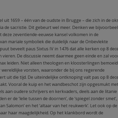
l uit 1659 – één van de oudste in Brugge – die zich in de ok
 via de sacristie. Dit gebeurt wel meer. Denken we bijvoorbee
past deze zeventiende-eeuwse kansel volkomen in de
van mariale symboliek die duidelijk naar de Onbevlekte
puut beveelt paus Sixtus IV in 1476 dat alle kerken op 8 de
 vieren. De discussie neemt daarmee geen einde en zal voo
imax leiden. Niet alleen theologen en kloosterlingen bemoeid
wereldlijke vorsten, waaronder de bij ons regerende
t uit die tijd. De uiteindelijke ontknoping valt pas op 8 de
kt. Vooral de kuip en het wandbeschot zijn opgesmukt met 
els aan oudere schrijvers en kerkvaders, deels aan de litanie
n er de ‘lelie tussen de doornen’, de ‘spiegel zonder smet’, 
 van Salomon’ en het ‘altaar van het reukwerk’. Let ook op de
naar haar maagdelijkheid. Op het klankbord wordt de