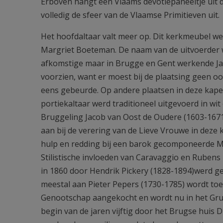
Erboven hangt een Vlaams devotiepaneeltje uit dez
volledig de sfeer van de Vlaamse Primitieven uit.
Het hoofdaltaar valt meer op. Dit kerkmeubel we
Margriet Boeteman. De naam van de uitvoerder 
afkomstige maar in Brugge en Gent werkende Ja
voorzien, want er moest bij de plaatsing geen oo
eens gebeurde. Op andere plaatsen in deze kape
portiekaltaar werd traditioneel uitgevoerd in wit
Bruggeling Jacob van Oost de Oudere (1603-1671)
aan bij de verering van de Lieve Vrouwe in deze 
hulp en redding bij een barok gecomponeerde Mari
Stilistische invloeden van Caravaggio en Rubens 
in 1860 door Hendrik Pickery (1828-1894)werd ge
meestal aan Pieter Pepers (1730-1785) wordt toe
Genootschap aangekocht en wordt nu in het Gru
begin van de jaren vijftig door het Brugse huis 