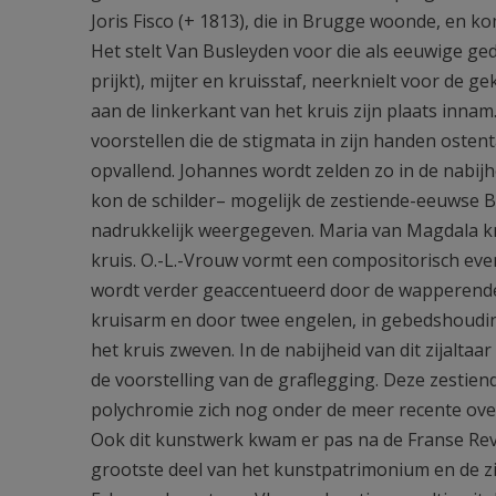
Joris Fisco (+ 1813), die in Brugge woonde, en k
Het stelt Van Busleyden voor die als eeuwige ge
prijkt), mijter en kruisstaf, neerknielt voor de g
aan de linkerkant van het kruis zijn plaats inna
voorstellen die de stigmata in zijn handen ostent
opvallend. Johannes wordt zelden zo in de nabijh
kon de schilder– mogelijk de zestiende-eeuwse 
nadrukkelijk weergegeven. Maria van Magdala kni
kruis. O.-L.-Vrouw vormt een compositorisch ev
wordt verder geaccentueerd door de wapperende
kruisarm en door twee engelen, in gebedshouding
het kruis zweven. In de nabijheid van dit zijalta
de voorstelling van de graflegging. Deze zesti
polychromie zich nog onder de meer recente overs
Ook dit kunstwerk kwam er pas na de Franse Revol
grootste deel van het kunstpatrimonium en de zi