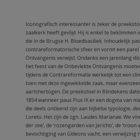
Iconografisch interessanter is zeker de preekstoe
zaalkerk heeft gevlijd. Hij is enkel te beklimmen
die in de Brugse H. Bloedbasiliek. Inhoudelijk 
contrareformatorische sfeer en vormt een parel 
Ontvangenis verwijst. Ondanks een jarenlang dis
het feest van de Onbevlekte Ontvangenis moeten
tijdens de Contrareformatie werkelijk tot een cl
toen met deze ingewikkelde zaak, maar evenzeer 
aartshertogen. De preekstoel in Blindekens dateer
1854 wanneer paus Pius IX er een dogma van maa
die deels ontleend zijn aan bijbelse typologie, de
Loreto. Het zijn de zgn. Laudes Marianae. We vinde
der zee’, de ‘rozengarden van Jericho’, de ‘troon
bevochtiging van Gideons vacht, een verwijzing 