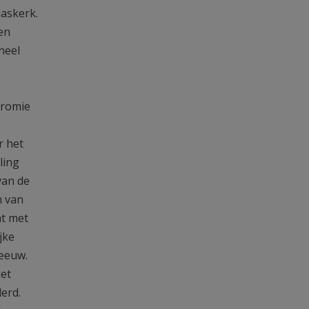
aaskerk.
en
neel
hromie
r het
ling
van de
n van
nt met
jke
 eeuw.
het
erd.