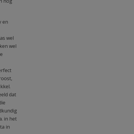
ch nog
y en
as wel
rken wel
re
rfect
roost,
kkel.
eeld dat
die
idkundig
 in het
ta in