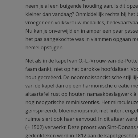
neem je al een buigende houding aan. Is dit opze
kleiner dan vandaag? Onmiddellijk rechts bij he
vroeger een volksvrouw medailles, bedevaartvaan
Nu kan je onverwijld en in amper een paar passen
het pas aangekochte was in vlammen opgaan me
hemel opstijgen.
Net als in de kapel van O.-L.-Vrouw-van-de-Pott
faam dankt, niet op het barokke hoofdaltaar. Voor
hout gecreëerd. De neorenaissancistische stijl 
van de kapel dan op een harmonische creatie me
altaartafel rust op houten namaakbeslagwerk à 
nog neogotische reminiscenties. Het miraculeuze
geïnspireerde bloemenopsmuk met linten, engele
ruimte siert ook haar eenvoud. In dit altaar we
(+ 1502) verwerkt. Deze proost van Sint-Donaas
gedenkteken werd in 1812 aan de kapel geschon