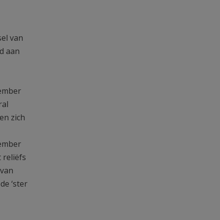
sel van
ld aan
cember
ral
en zich
cember
reliëfs
 van
de ‘ster