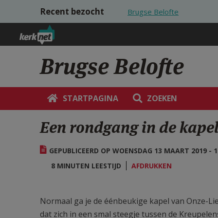
Overslaan en naar de inhoud gaan
Recent bezocht
Brugse Belofte
Brugse Belofte
STARTPAGINA
ZOEKEN
Een rondgang in de kape
GEPUBLICEERD OP WOENSDAG 13 MAART 2019 - 1
8 MINUTEN LEESTIJD
AFDRUKKEN
Normaal ga je de éénbeukige kapel van Onze-Li
dat zich in een smal steegje tussen de Kreupelen