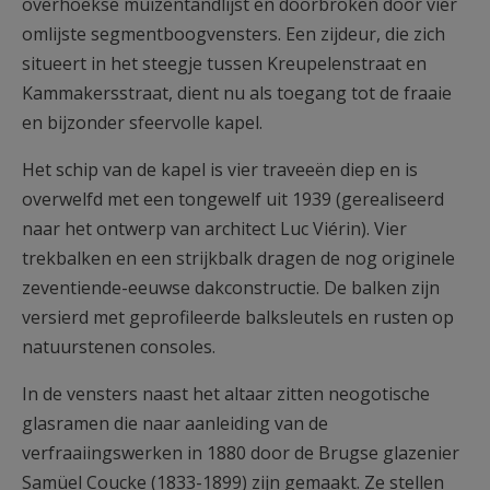
overhoekse muizentandlijst en doorbroken door vier
omlijste segmentboogvensters. Een zijdeur, die zich
situeert in het steegje tussen Kreupelenstraat en
Kammakersstraat, dient nu als toegang tot de fraaie
en bijzonder sfeervolle kapel.
Het schip van de kapel is vier traveeën diep en is
overwelfd met een tongewelf uit 1939 (gerealiseerd
naar het ontwerp van architect Luc Viérin). Vier
trekbalken en een strijkbalk dragen de nog originele
zeventiende-eeuwse dakconstructie. De balken zijn
versierd met geprofileerde balksleutels en rusten op
natuurstenen consoles.
In de vensters naast het altaar zitten neogotische
glasramen die naar aanleiding van de
verfraaiingswerken in 1880 door de Brugse glazenier
Samüel Coucke (1833-1899) zijn gemaakt. Ze stellen