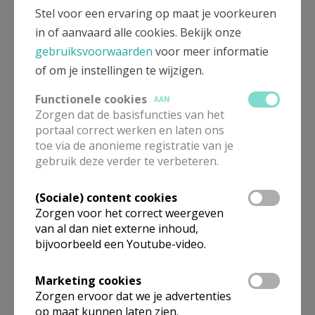
worden uitgevoerd door Jules Van Nieuwenhuyse
Stel voor een ervaring op maat je voorkeuren
(nieuw gewelfbeschot) en Ghislain Janssens wat de
in of aanvaard alle cookies. Bekijk onze
neogotische muurdecoratie betreft. De kapel en het
gebruiksvoorwaarden
voor meer informatie
koor worden met een hoge plint in damastmotief en
of om je instellingen te wijzigen.
enkele figuratieve voorstellingen versierd. Op
Functionele cookies
AAN
uitzondering van twee glasramen is niets van deze
Zorgen dat de basisfuncties van het
negentiende-eeuwse ingreep bewaard.
portaal correct werken en laten ons
toe via de anonieme registratie van je
O.-L.-Vrouw van
Blindekens
is een bakstenen
gebruik deze verder te verbeteren.
eenbeukige kapel afgedekt met een zadeldak en met
een smaller (en pas in 1703) aangebouwd vijfzijdig
(Sociale) content cookies
koor. De voorgevel is een hoge topgevel, die is
Zorgen voor het correct weergeven
van al dan niet externe inhoud,
afgewerkt met vlechtingen (dit is een metselwijze
bijvoorbeeld een Youtube-video.
waarbij loodrecht op de schuine zijkanten van de
gevel wigvormige stukken baksteen van vier tot acht
Marketing cookies
lagen worden ingemetseld om het metselverband te
Zorgen ervoor dat we je advertenties
verstevigen: een typische werkwijze in de
op maat kunnen laten zien.