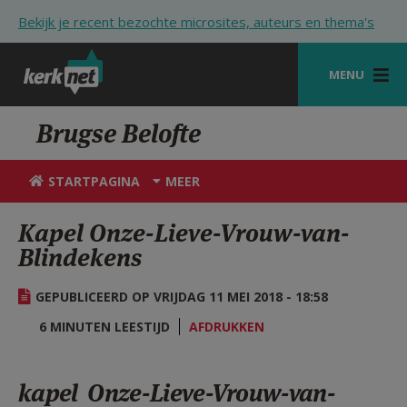
Overslaan en naar de inhoud gaan
Bekijk je recent bezochte microsites, auteurs en thema's
MENU
STARTPAGINA
Brugse Belofte
KERK
STARTPAGINA
MEER
VIERINGEN
Kapel Onze-Lieve-Vrouw-van-
SHOP
Blindekens
ZOEKEN
GEPUBLICEERD OP VRIJDAG 11 MEI 2018 - 18:58
HULP
6 MINUTEN LEESTIJD
AFDRUKKEN
STARTPAGINA PORTAAL
kapel Onze-Lieve-Vrouw-van-
MIJN PAROCHIE