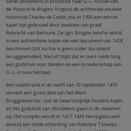
vanaf
Blindekens
in processie naar O.-L.-Vrouw van
de
Potterie
te dragen. Volgens de achttiende-eeuwse
historicus Charles de Custis zou in 1306 een eerste
kapel zijn gebouwd door toedoen van graaf
Robrecht van Bethune. De zgn. Brugse belofte wordt
in een authentieke kopie van een document van 1418
beschreven (tot nu toe is geen ouder document
teruggevonden). Hieruit blijkt dat er toen reeds lang
een godshuis voor blinden en een broederschap van
O.-L.-Vrouw bestaan.
Een stadsbrand in de nacht van 10 september 1415
vernielt een groot deel van het West-
Bruggekwartier, ook de (waarschijnlijk houten) kapel
en het godshuis van
Blindekens
gaan in de vlammen
op. Het complex wordt in 1417-1420 heropgebouwd
dankzij een milde schenking van Katelijne Tsheeps.