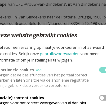
apel van O.-L.-Vrouw-van-Blindekens’, in: Van Blindekens na
dekens’, in: Van Blindekens naar de Potterie, Brugge, 1980, p
voor de Brugse Belofte, in: Vlaanderen, XXXVI, 216, 1987, pp
eze website gebruikt cookies
 jaar Brugse Belofte. 1304-2004, Brugge, 2004
oude traditie, Brugge, 2021
el voor een ervaring op maat je voorkeuren in of aanvaard
jt van Onze-Lieve-Vrouw-van-de-Potterie’, in: Van Blindeken
le cookies. Bekijk onze
gebruiksvoorwaarden
voor meer
formatie of om je instellingen te wijzigen.
et leven in Sint-Salvator, Sint-Jacobs, Sint-Gillis, Brugge, 198
lag bij Pevelenberg (1304)’, in: Van Blindekens naar de Potte
unctionele cookies
AAN
rgen dat de basisfuncties van het portaal correct
rken en laten ons toe via de anonieme registratie
. Brugge, Brussel, 1991
n je gebruik deze verder te verbeteren.
-Lieve-Vrouw, Brugge, 1976
otterie, in
:
https://www.museabrugge.be/collecties/e-
Sociale) content cookies
rgen voor het correct weergeven van al dan niet