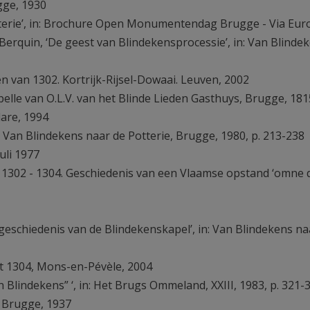
ugge, 1930
otterie’, in: Brochure Open Monumentendag Brugge - Via Eur
. Berquin, ‘De geest van Blindekensprocessie’, in: Van Blinde
en van 1302. Kortrijk-Rijsel-Dowaai. Leuven, 2002
pelle van O.L.V. van het Blinde Lieden Gasthuys, Brugge, 181
are, 1994
in: Van Blindekens naar de Potterie, Brugge, 1980, p. 213-238
uli 1977
- 1302 - 1304. Geschiedenis van een Vlaamse opstand ‘omne 
eschiedenis van de Blindekenskapel’, in: Van Blindekens na
ût 1304, Mons-en-Pévèle, 2004
 Blindekens” ‘, in: Het Brugs Ommeland, XXIII, 1983, p. 321-
, Brugge, 1937