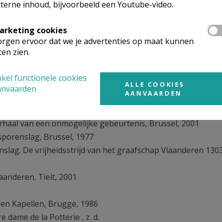
.), Omtrent 1302, Leuven, 2002
terne inhoud, bijvoorbeeld een Youtube-video.
then van de guldensporenslag, Antwerpen, 2002
L. Meulemeester, K. Van Quathem en S. Verbeeck, Waar is de ti
arketing cookies
rgen ervoor dat we je advertenties op maat kunnen
leden, Zwolle, 1997-1999, 21 delen
ten zien.
rocessie’, in: Van Blindekens naar de Potterie, Brugge, 1980,
kel functionele cookies
onder het huis van Dampierre 1244-1384’, in: Algemene
ALLE COOKIES
anvaarden
AANVAARDEN
 pp. 399-419
ers, Zeef- en Waslichtmakers, te Brugge, Brugge, 1909
rhaal van een onmogelijke gebeurtenis, Brussel, 2001
sporenslag, Brussel, 1977
nslag. De vrijheidsstrijd van het graafschap Vlaanderen 130
laanderen, Tielt, 2001
en Kapellen, Brugge, 1986
 dame de la Potterie , z. d.