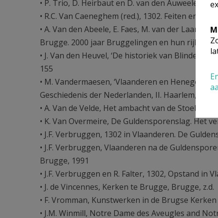
• P. Trio, D. Heirbaut en D. van den Auweele (red
ex
• R.C. Van Caeneghem (red.), 1302. Feiten en my
• A. Van den Abeele, E. Faes, M. van der Laan, J.
M
Zo
Brugge. 2000 jaar Bruggelingen en hun rijke ver
la
• J. Van den Heuvel, ‘De historiek van Blindekensp
155
En
• M. Vandermaesen, ‘Vlaanderen en Henegouwen 
a
Geschiedenis der Nederlanden, II. Haarlem, 1982,
• A. Van de Velde, Het ambacht van de Stoeldraai
• K. Van Overmeire, De Guldensporenslag. Het ve
• J.F. Verbruggen, 1302 in Vlaanderen. De Gulden
• J.F. Verbruggen, Vlaanderen na de Guldenspore
Brugge, 1991
• J.F. Verbruggen en R. Falter, 1302, Opstand in V
• J. de Vincennes, Kerken te Brugge, Brugge, z.d.
• F. Vromman, Kunstwerken in de Brugse Kerken 
• J.M. Winmill, Notre Dame des Aveugles and Notre