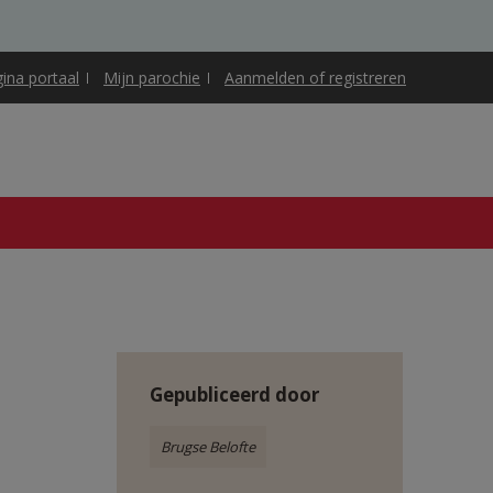
gina portaal
Mijn parochie
Aanmelden of registreren
Gepubliceerd door
Brugse Belofte