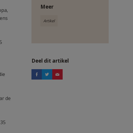
Meer
opa,
kens
Artikel
5
Deel dit artikel
die
ar de
335