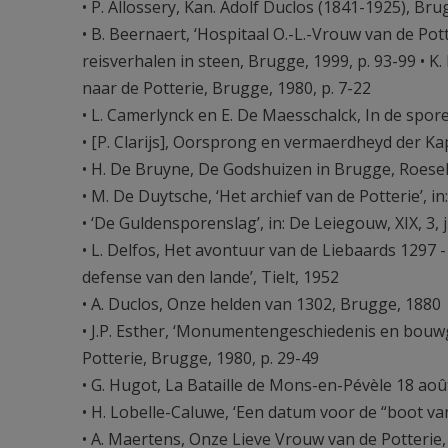
• P. Allossery, Kan. Adolf Duclos (1841-1925), Br
• B. Beernaert, ‘Hospitaal O.-L.-Vrouw van de P
reisverhalen in steen, Brugge, 1999, p. 93-99 • K
naar de Potterie, Brugge, 1980, p. 7-22
• L. Camerlynck en E. De Maesschalck, In de spor
• [P. Clarijs], Oorsprong en vermaerdheyd der Ka
• H. De Bruyne, De Godshuizen in Brugge, Roesel
• M. De Duytsche, ‘Het archief van de Potterie’, 
• ‘De Guldensporenslag’, in: De Leiegouw, XIX, 3, j
• L. Delfos, Het avontuur van de Liebaards 1297 
defense van den lande’, Tielt, 1952
• A. Duclos, Onze helden van 1302, Brugge, 1880
• J.P. Esther, ‘Monumentengeschiedenis en bouwg
Potterie, Brugge, 1980, p. 29-49
• G. Hugot, La Bataille de Mons-en-Pévèle 18 ao
• H. Lobelle-Caluwe, ‘Een datum voor de “boot van
• A. Maertens, Onze Lieve Vrouw van de Potterie