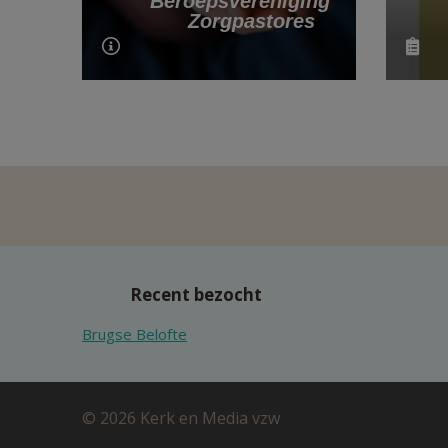
Beroepsvereniging
Zorgpastores
Recent bezocht
Brugse Belofte
© 2026 Kerk en Media vzw