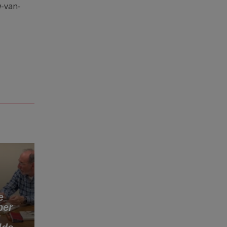
w-van-
e
ber
r