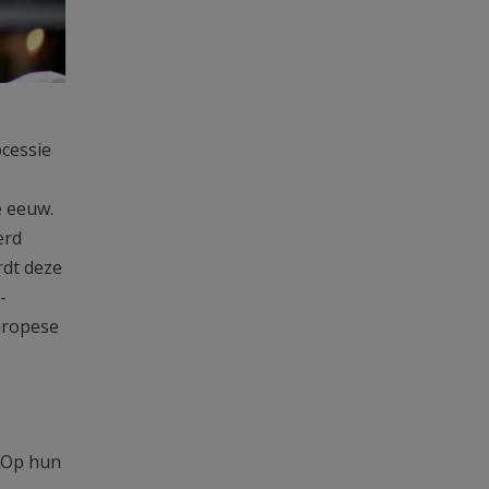
ocessie
de eeuw.
erd
rdt deze
-
Europese
. Op hun