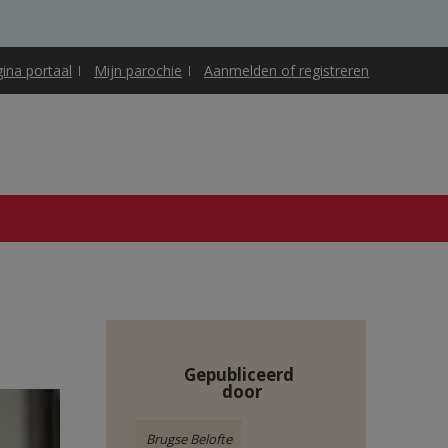
gina portaal
Mijn parochie
Aanmelden of registreren
Gepubliceerd
door
Brugse Belofte