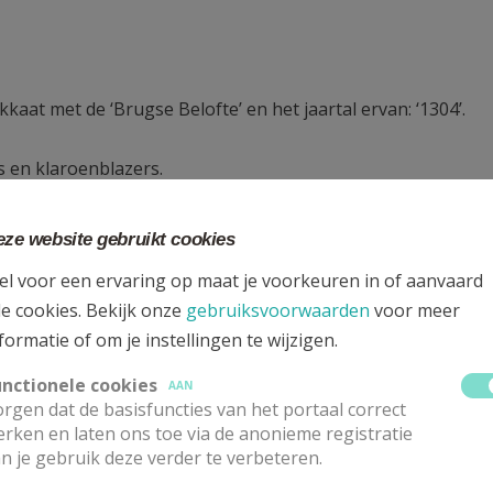
at met de ‘Brugse Belofte’ en het jaartal ervan: ‘1304’.
s en klaroenblazers.
, met op zijn hoofd een kaproen, in de Brugse kleuren, kon
ze website gebruikt cookies
el voor een ervaring op maat je voorkeuren in of aanvaard
le cookies. Bekijk onze
gebruiksvoorwaarden
voor meer
alon met de voorstelling van het beeld van O.-L.-Vrouw-van
formatie of om je instellingen te wijzigen.
unctionele cookies
AAN
rschap van O.-L.-Vrouw-van-Blindekens. Hun blauwe toga ve
rgen dat de basisfuncties van het portaal correct
rken en laten ons toe via de anonieme registratie
n je gebruik deze verder te verbeteren.