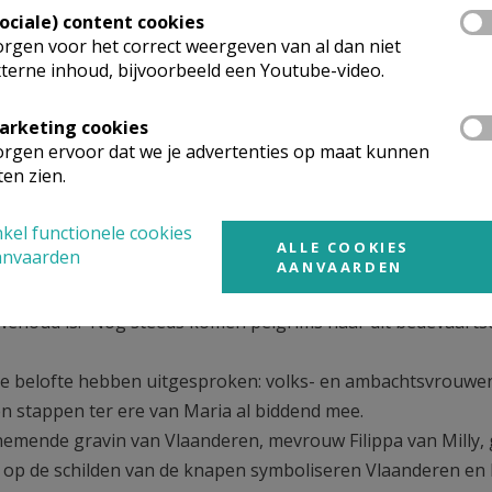
Sociale) content cookies
mse leeuwenvlag
rgen voor het correct weergeven van al dan niet
ogschutters van Sint-Joris vochten destijds mee in de velds
terne inhoud, bijvoorbeeld een Youtube-video.
 de veldslag een springale buit. Dit is een grote boog. De
.
arketing cookies
rgen ervoor dat we je advertenties op maat kunnen
n Vlaanderen en Brugge
ten zien.
kel functionele cookies
ALLE COOKIES
anvaarden
riaal vexillum.
AANVAARDEN
middeleeuwse beeld van O.-L.-Vrouw-van-Blindekens. Enkele
uwenoud is. Nog steeds komen pelgrims naar dit bedevaart
de belofte hebben uitgesproken: volks- en ambachtsvrouwe
 stappen ter ere van Maria al biddend mee.
rnemende gravin van Vlaanderen, mevrouw Filippa van Milly, 
n op de schilden van de knapen symboliseren Vlaanderen en