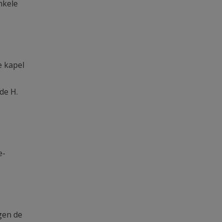
nkele
e kapel
de H.
e-
gen de