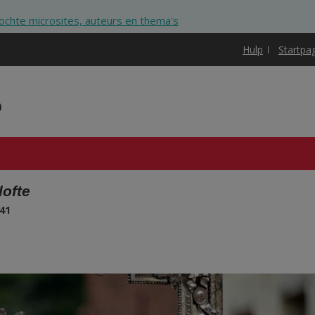
zochte microsites, auteurs en thema's
Hulp
Startpa
e
ofte
41