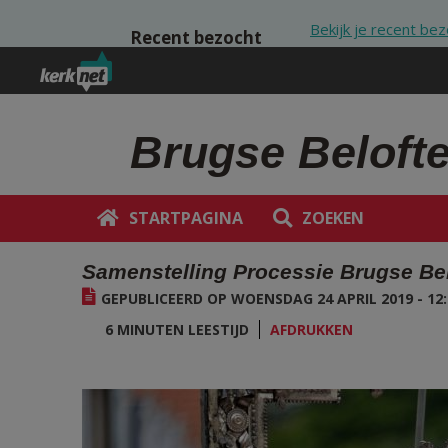
Overslaan en naar de inhoud gaan
Bekijk je recent be
Recent bezocht
Brugse Beloft
STARTPAGINA
ZOEKEN
Samenstelling Processie Brugse Bel
GEPUBLICEERD OP WOENSDAG 24 APRIL 2019 - 12:
6 MINUTEN LEESTIJD
AFDRUKKEN