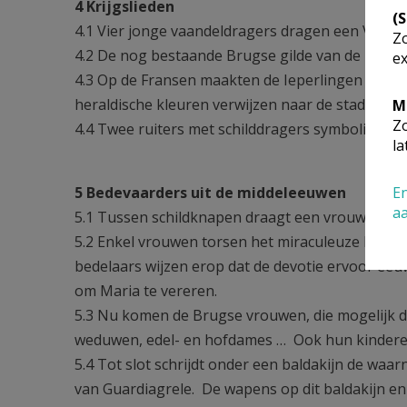
4 Krijgslieden
(
4.1 Vier jonge vaandeldragers dragen een Vlaa
Zo
4.2 De nog bestaande Brugse gilde van de kruisbo
ex
4.3 Op de Fransen maakten de Ieperlingen tijdens
heraldische kleuren verwijzen naar de stad Ieper
M
Zo
4.4 Twee ruiters met schilddragers symbolisere
la
5 Bedevaarders uit de middeleeuwen
En
a
5.1 Tussen schildknapen draagt een vrouw het ma
5.2 Enkel vrouwen torsen het miraculeuze laat-
bedelaars wijzen erop dat de devotie ervoor ee
om Maria te vereren.
5.3 Nu komen de Brugse vrouwen, die mogelijk 
weduwen, edel- en hofdames … Ook hun kinderen
5.4 Tot slot schrijdt onder een baldakijn de waa
van Guardiagrele. De wapens op dit baldakijn e