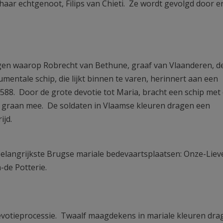
 haar echtgenoot, Filips van Chieti. Ze wordt gevolgd door e
gen waarop Robrecht van Bethune, graaf van Vlaanderen, d
entale schip, die lijkt binnen te varen, herinnert aan een
588. Door de grote devotie tot Maria, bracht een schip met 
n graan mee. De soldaten in Vlaamse kleuren dragen een
ijd.
elangrijkste Brugse mariale bedevaartsplaatsen: Onze-Liev
de Potterie.
evotieprocessie. Twaalf maagdekens in mariale kleuren dra