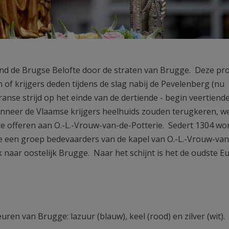
tend de Brugse Belofte door de straten van Brugge. Deze pr
of krijgers deden tijdens de slag nabij de Pevelenberg (nu
ranse strijd op het einde van de dertiende - begin veertien
 Wanneer de Vlaamse krijgers heelhuids zouden terugkeren, w
e offeren aan O.-L.-Vrouw-van-de-Potterie. Sedert 1304 wo
sie een groep bedevaarders van de kapel van O.-L.-Vrouw-van
jk naar oostelijk Brugge. Naar het schijnt is het de oudste 
euren van Brugge: lazuur (blauw), keel (rood) en zilver (wit)