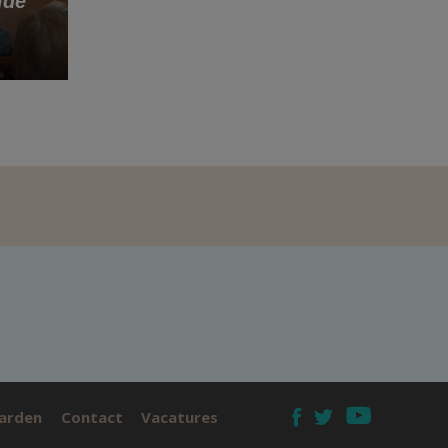
lde
arden
Contact
Vacatures