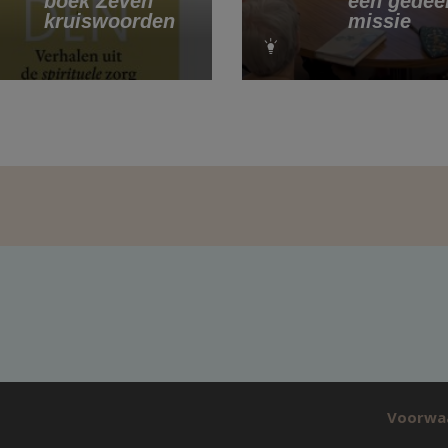
boek Zeven
een gedee
kruiswoorden
missie
Voorwa