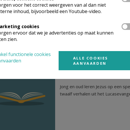
rgen voor het correct weergeven van al dan niet
Het Credo of de geloofsbelijdenis:
terne inhoud, bijvoorbeeld een Youtube-video.
arketing cookies
rgen ervoor dat we je advertenties op maat kunnen
ten zien.
kel functionele cookies
ALLE COOKIES
anvaarden
AANVAARDEN
Het Lucaskwartet
Jong en oud leren Jezus op een sp
twaalf verhalen uit het Lucasevang