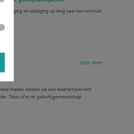
 uitnodiging en uitdaging op weg naar het vormsel
Lees meer
eelse manier kennen via een kwartetspel met
elie. Thuis of in de geloofsgemeenschap