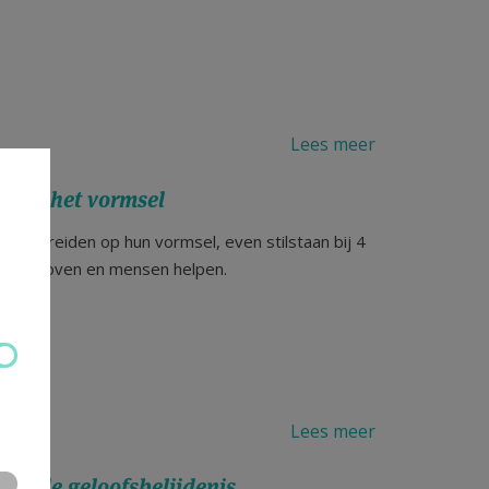
Lees meer
naar het vormsel
voorbereiden op hun vormsel, even stilstaan bij 4
en, geloven en mensen helpen.
Lees meer
nd de geloofsbelijdenis