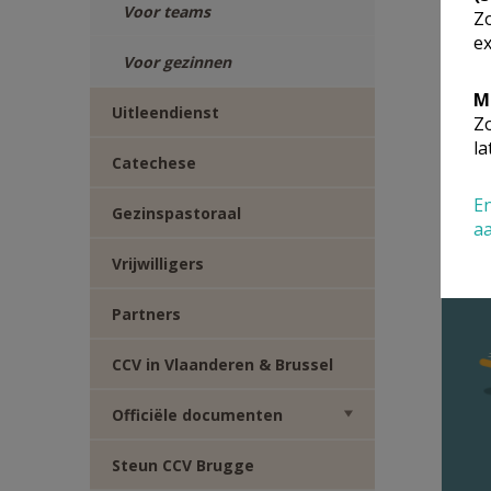
Voor teams
Zo
ex
Voor gezinnen
M
Uitleendienst
Zo
la
Catechese
En
Gezinspastoraal
a
Vrijwilligers
Partners
CCV in Vlaanderen & Brussel
Officiële documenten
Steun CCV Brugge