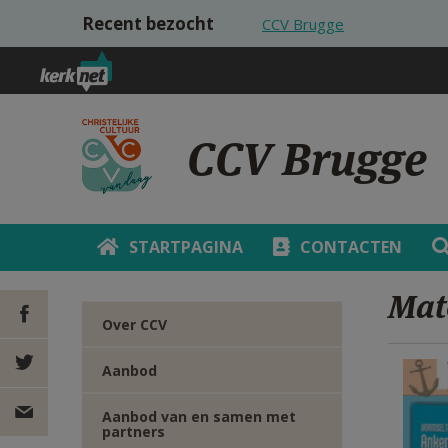
Overslaan en naar de inhoud gaan
Recent bezocht
CCV Brugge
CCV Brugge
STARTPAGINA
CONTACTEN
Mat
Over CCV
Aanbod
DEEL OP
Aanbod van en samen met
FACEBOOK
DEEL OP
partners