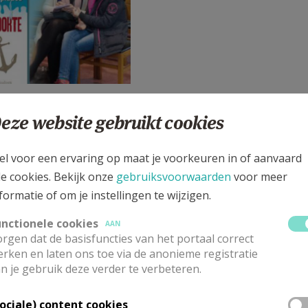
eze website gebruikt cookies
Digitaal aanbod - Op weg 
De kandidaat vormelingen digitaal 
el voor een ervaring op maat je voorkeuren in of aanvaard
thema's: sacramenten vieren, bidd
le cookies. Bekijk onze
gebruiksvoorwaarden
voor meer
formatie of om je instellingen te wijzigen.
unctionele cookies
AAN
rgen dat de basisfuncties van het portaal correct
rken en laten ons toe via de anonieme registratie
n je gebruik deze verder te verbeteren.
Sociale) content cookies
Met vormelingen werken ro