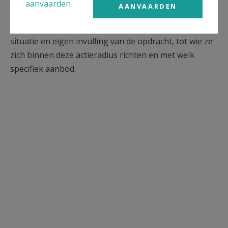
aanvaarden
AANVAARDEN
regionale secretariaten. De regio's bepalen zelf
binnen het uitgezette kader en afhankelijk van hun
situatie en eigen invulling van de opdracht, tot wie ze
zich binnen deze actieradius richten en met welk
specifiek aanbod.