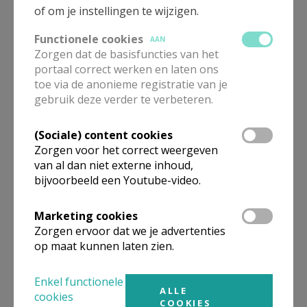
ontwikkelings- of veranderingsprocessen,
of om je instellingen te wijzigen.
conflictsituaties, samenwerking,
Functionele cookies
AAN
toekomstplannen, enz.
Zorgen dat de basisfuncties van het
Individuele begeleiding is vooral
portaal correct werken en laten ons
werkbegeleiding en supervisie en gebeurt
toe via de anonieme registratie van je
gebruik deze verder te verbeteren.
onder meer bij het opnemen van een nieuwe
taak, ter ondersteuning van iemand die zelf
(Sociale) content cookies
groepen begeleidt of als aanvulling bij
Zorgen voor het correct weergeven
groepsbegeleiding.
van al dan niet externe inhoud,
bijvoorbeeld een Youtube-video.
Begeleiding gebeurt in het kader van een leerproces
en is afgebakend in de tijd.
Marketing cookies
CCV in de regio’s
Zorgen ervoor dat we je advertenties
op maat kunnen laten zien.
CCV heeft een nationale structuur met een
Enkel functionele
geregionaliseerde werking. Concreet betekent dit dat
ALLE
cookies
COOKIES
het aanbod georganiseerd wordt vanuit acht