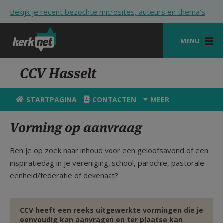
Overslaan en naar de inhoud gaan
Bekijk je recent bezochte microsites, auteurs en thema's
MENU
STARTPAGINA
CCV Hasselt
KERK
STARTPAGINA
CONTACTEN
MEER
VIERINGEN
Vorming op aanvraag
SHOP
Ben je op zoek naar inhoud voor een geloofsavond of een
ZOEKEN
inspiratiedag in je vereniging, school, parochie, pastorale
HULP
eenheid/federatie of dekenaat?
STARTPAGINA PORTAAL
CCV heeft een reeks uitgewerkte vormingen die je
MIJN PAROCHIE
eenvoudig kan aanvragen en ter plaatse kan