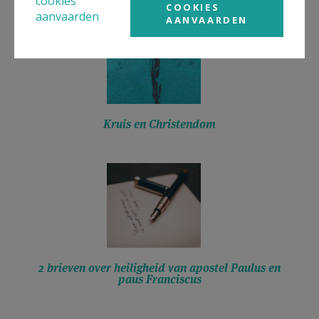
cookies
COOKIES
aanvaarden
AANVAARDEN
Kruis en Christendom
2 brieven over heiligheid van apostel Paulus en
paus Franciscus