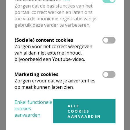
Zorgen dat de basisfuncties van het
Behalve vorming biedt CCV ook begeleiding aan.
portaal correct werken en laten ons
Daarin is er een onderscheid tussen groeps- en
toe via de anonieme registratie van je
individuele begeleiding.
gebruik deze verder te verbeteren.
Bij het eerste gaat het om het begeleiden van
(Sociale) content cookies
ontwikkelings- of veranderingsprocessen,
Zorgen voor het correct weergeven
conflictsituaties, samenwerking, toekomstplannen,
van al dan niet externe inhoud,
enz.
bijvoorbeeld een Youtube-video.
Individuele begeleiding is vooral werkbegeleiding en
Marketing cookies
supervisie en gebeurt onder meer bij het opnemen
Zorgen ervoor dat we je advertenties
van een nieuwe taak, ter ondersteuning van iemand
op maat kunnen laten zien.
die zelf groepen begeleidt of als aanvulling bij
Enkel functionele
groepsbegeleiding.
ALLE
cookies
COOKIES
aanvaarden
Begeleiding gebeurt in het kader van een leerproces
AANVAARDEN
en is afgebakend in de tijd.