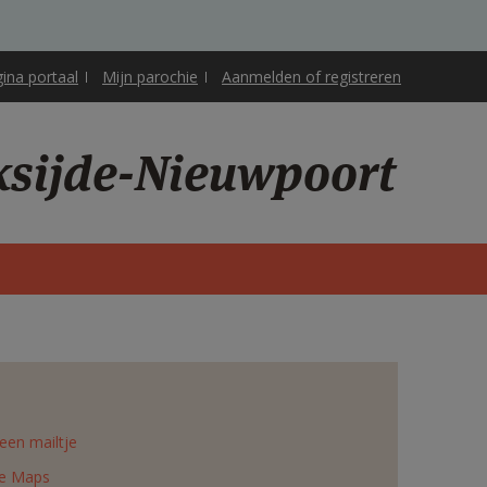
gina portaal
Mijn parochie
Aanmelden of registreren
oksijde-Nieuwpoort
een mailtje
e Maps