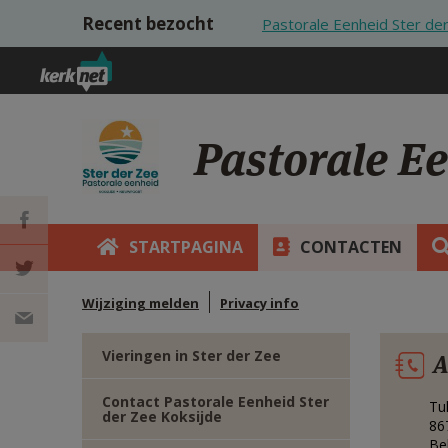
Overslaan en naar de inhoud gaan
Recent bezocht
Pastorale Eenheid Ster de
Pastorale E
STARTPAGINA
CONTACTEN
DEEL OP
Wijziging melden
Privacy info
FACEBOOK
DEEL OP
Vieringen in Ster der Zee
A
TWITTER
DEEL
Contact Pastorale Eenheid Ster
Tu
der Zee Koksijde
VIA
86
Be