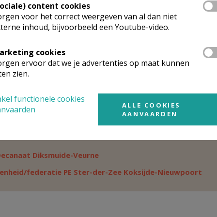
Sociale) content cookies
rgen voor het correct weergeven van al dan niet
H.
Peter
Verbeke
Stuur een mailtje
elstraat 70 bus 01/01
terne inhoud, bijvoorbeeld een Youtube-video.
Google Maps
00
BRUGGE
0476/29 02 56
arketing cookies
rgen ervoor dat we je advertenties op maat kunnen
ten zien.
rganisatiestructuur
kel functionele cookies
ALLE COOKIES
onden wat je zocht? Hier vind je links naar de gegevens van andere o
anvaarden
AANVAARDEN
t tot
Decanaat Diksmuide-Veurne
Weergeven
ecanaat Diksmuide-Veurne
Weergeven
enheid/federatie PE Ster-der-Zee Koksijde-Nieuwpoort