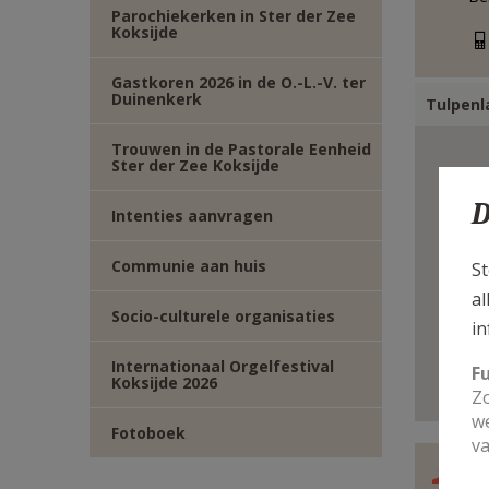
Parochiekerken in Ster der Zee
E-
Koksijde
MAIL
Gastkoren 2026 in de O.-L.-V. ter
Duinenkerk
Tulpenl
Trouwen in de Pastorale Eenheid
Ster der Zee Koksijde
D
Intenties aanvragen
Communie aan huis
St
al
Socio-culturele organisaties
in
Internationaal Orgelfestival
F
Koksijde 2026
Zo
we
Fotoboek
va
P