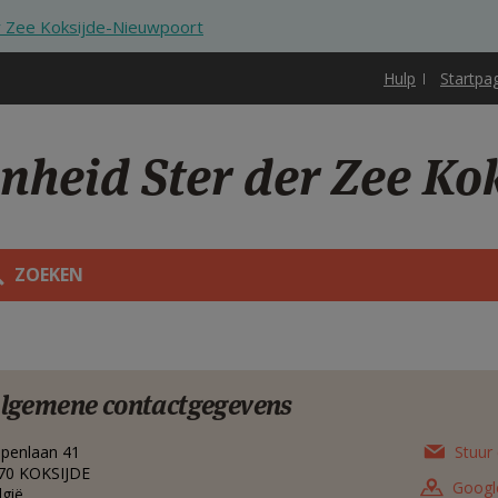
r Zee Koksijde-Nieuwpoort
Hulp
Startpa
enheid Ster der Zee K
ZOEKEN
lgemene contactgegevens
lpenlaan 41
Stuur 
70
KOKSIJDE
Googl
lgië