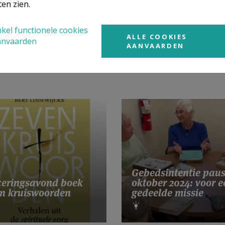
ten zien.
kel functionele cookies
ALLE COOKIES
anvaarden
AANVAARDEN
Gebedsintentie pau
eringsavond boek
oktober 2024: voor e
n kruiswoorden
gedeelde missie