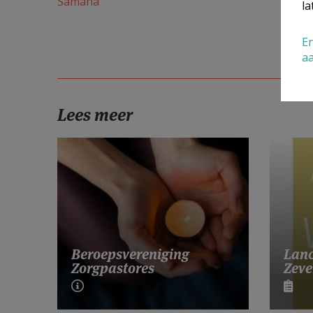
Samana
la
En
a
Lees meer
Lanc
Beroepsvereniging
Zeve
Zorgpastores