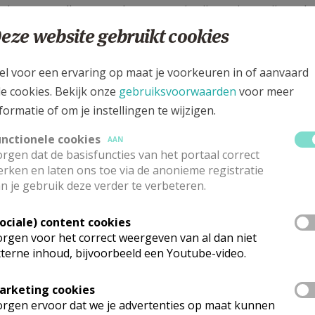
 leven van elke mens als persoon, in zijn gezin en zijn ver
aak op de inzet van vrijwilligers. Deze programmeren en
eze website gebruikt cookies
de leden van de vereniging en voor andere geïnteresseerden
senioren, minderheden, andersvaliden, ... Soms met een foc
el voor een ervaring op maat je voorkeuren in of aanvaard
, sociaal toerisme, cultuureducatie, ... Maar altijd met de
le cookies. Bekijk onze
gebruiksvoorwaarden
voor meer
oor iets in te zetten.
formatie of om je instellingen te wijzigen.
ituatie en tijdsruimte
unctionele cookies
AAN
rgen dat de basisfuncties van het portaal correct
rken en laten ons toe via de anonieme registratie
n je gebruik deze verder te verbeteren.
Sociale) content cookies
rgen voor het correct weergeven van al dan niet
terne inhoud, bijvoorbeeld een Youtube-video.
arketing cookies
rgen ervoor dat we je advertenties op maat kunnen