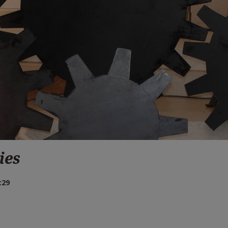
ies
:29