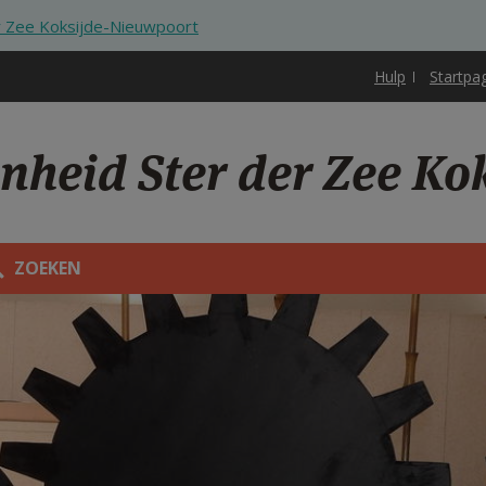
r Zee Koksijde-Nieuwpoort
Hulp
Startpa
enheid Ster der Zee K
ZOEKEN