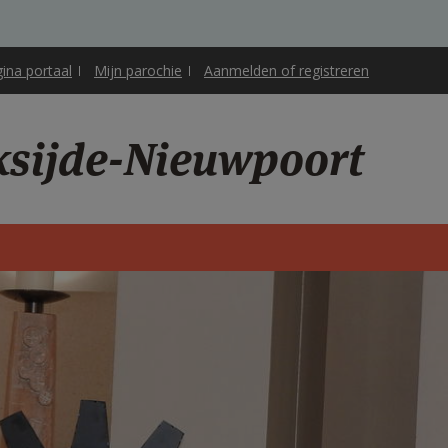
gina portaal
Mijn parochie
Aanmelden of registreren
oksijde-Nieuwpoort