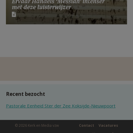
Ervaar Händels ‘Messiah’ intenser
met deze luisterwijzer
Recent bezocht
Pastorale Eenheid Ster der Zee Koksijde-Nieuwpoort
© 2026 Kerk en Media vzw
Contact
Vacatures