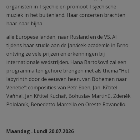
organisten in Tsjechië en promoot Tsjechische
muziek in het buitenland. Haar concerten brachten
haar naar bijna
alle Europese landen, naar Rusland en de VS. Al
tijdens haar studie aan de Janácek-academie in Brno
ontving ze vele prijzen en erkenningen bij
internationale wedstrijden. Hana Bartošová zal een
programma ten gehore brengen met als thema “Het
labyrinth door de eeuwen heen, van Bohemen naar
Venetië”: composities van Petr Eben, Jan Křtitel
Vaňhal, Jan Křtitel Kuchař, Bohuslav Martinů, Zdeněk
Pololáník, Benedetto Marcello en Oreste Ravanello.
Maandag . Lundi 20.07.2026