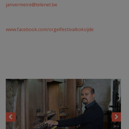
janvermeire@telenet.be
www.facebook.com/orgelfestivalkoksijde