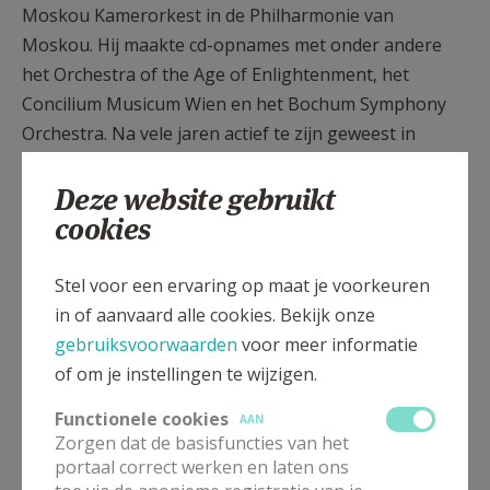
Moskou Kamerorkest in de Philharmonie van
Moskou. Hij maakte cd-opnames met onder andere
het Orchestra of the Age of Enlightenment, het
Concilium Musicum Wien en het Bochum Symphony
Orchestra. Na vele jaren actief te zijn geweest in
Wenen, waar hij verantwoordelijk was voor talloze
Deze website gebruikt
concertuitzendingen van de Oostenrijkse Omroep
cookies
(ORF) en organist was van de Wiener Symphoniker,
werkte Arno Hartmann als directeur kerkmuziek in
Bochum. Hij is artistiek leider van het Orgelfestival
Stel voor een ervaring op maat je voorkeuren
van Bochum en de Orgelpunkte van Bochum.
in of aanvaard alle cookies. Bekijk onze
Programma: “BACH – Transcriptions & Fragments”
gebruiksvoorwaarden
voor meer informatie
of om je instellingen te wijzigen.
Functionele cookies
AAN
Maandag . Lundi 17.08.2026
Zorgen dat de basisfuncties van het
portaal correct werken en laten ons
20.00 U/H