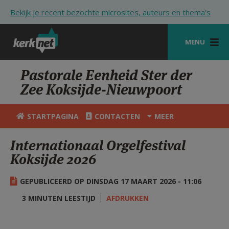
Overslaan en naar de inhoud gaan
Bekijk je recent bezochte microsites, auteurs en thema's
MENU
STARTPAGINA
Pastorale Eenheid Ster der
Zee Koksijde-Nieuwpoort
KERK
VIERINGEN
STARTPAGINA
CONTACTEN
MEER
SHOP
Internationaal Orgelfestival
Koksijde 2026
ZOEKEN
HULP
GEPUBLICEERD OP DINSDAG 17 MAART 2026 - 11:06
STARTPAGINA PORTAAL
3 MINUTEN LEESTIJD
AFDRUKKEN
MIJN PAROCHIE