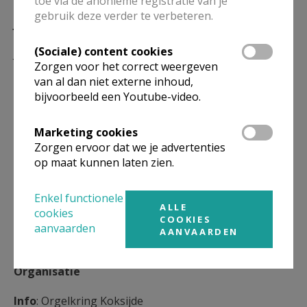
toe via de anonieme registratie van je
gebruik deze verder te verbeteren.
Jan Vermeire
(Sociale) content cookies
Jan Vermeire is als organist verbonden aan de Onze-
Zorgen voor het correct weergeven
Lieve-Vrouw ter Duinenkerk van Koksijde. Hij is
van al dan niet externe inhoud,
artistiek directeur van de orgelfestivals van Koksijde,
bijvoorbeeld een Youtube-video.
Veurne - De Panne - Nieuwpoort, Haringe en het
Festival International d’Orgue en Flandre (Frans-
Marketing cookies
Vlaanderen). Hij heeft een drukke internationale
Zorgen ervoor dat we je advertenties
op maat kunnen laten zien.
agenda als concertorganist.
Hij brengt in Koksijde een programma met als thema
Enkel functionele
ALLE
“Van Barok naar Sturm und Drang”.
cookies
COOKIES
aanvaarden
AANVAARDEN
Organisatie
Info
: Orgelkring Koksijde