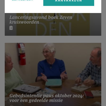
AANVAARDEN
Lanceringsavond boek Zeven
kruiswoorden
Gebedsintentie paus oktober 2024:
voor een gedeelde missie