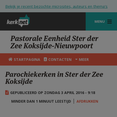
Overslaan en naar de inhoud gaan
Bekijk je recent bezochte microsites, auteurs en thema's
MENU
STARTPAGINA
Pastorale Eenheid Ster der
Zee Koksijde-Nieuwpoort
KERK
VIERINGEN
STARTPAGINA
CONTACTEN
MEER
SHOP
Parochiekerken in Ster der Zee
Koksijde
ZOEKEN
HULP
GEPUBLICEERD OP ZONDAG 3 APRIL 2016 - 9:18
STARTPAGINA PORTAAL
MINDER DAN 1 MINUUT LEESTIJD
AFDRUKKEN
MIJN PAROCHIE