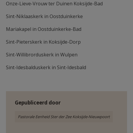
Onze-Lieve-Vrouw ter Duinen Koksijde-Bad
AANMELDEN OF REGISTREREN
Sint-Niklaaskerk in Oostduinkerke
Mariakapel in Oostduinkerke-Bad
Sint-Pieterskerk in Koksijde-Dorp
Sint-Willibrorduskerk in Wulpen
Sint-Idesbalduskerk in Sint-Idesbald
Gepubliceerd door
Pastorale Eenheid Ster der Zee Koksijde-Nieuwpoort