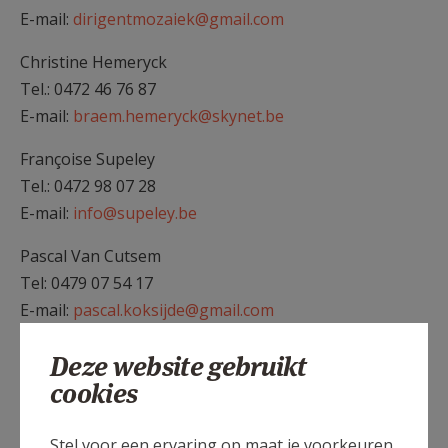
E-mail:
dirigentmozaiek@gmail.com
Christine Hemeryck
Tel.: 0472 46 76 87
E-mail:
braem.hemeryck@skynet.be
Françoise Supeley
Tel.: 0472 98 07 28
E-mail:
info@supeley.be
Pascal Van Cutsem
Tel: 0479 07 54 17
E-mail:
pascal.koksijde@gmail.com
Magda Vermeir
Deze website gebruikt
Tel.: 058 52 18 14
cookies
E-mail:
magda.vermeir@gmail.com
Stel voor een ervaring op maat je voorkeuren