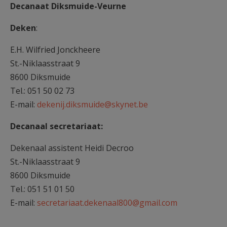
Decanaat Diksmuide-Veurne
AANMELDEN OF REGISTREREN
Deken
:
E.H. Wilfried Jonckheere
St.-Niklaasstraat 9
8600 Diksmuide
Tel.: 051 50 02 73
E-mail:
dekenij.diksmuide@skynet.be
Decanaal secretariaat:
Dekenaal assistent Heidi Decroo
St.-Niklaasstraat 9
8600 Diksmuide
Tel.: 051 51 01 50
E-mail:
secretariaat.dekenaal800@gmail.com