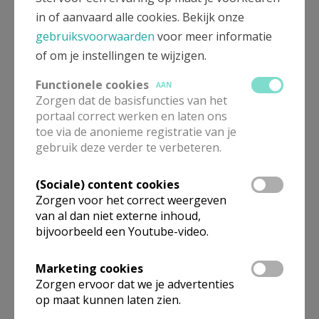
in of aanvaard alle cookies. Bekijk onze
Plaatselijke Ploegen
gebruiksvoorwaarden
voor meer informatie
of om je instellingen te wijzigen.
Onze-Lieve-Vrouw Nieuwpoort-Stad
contactpersoon: Leen Dehaemers
Functionele cookies
AAN
Zorgen dat de basisfuncties van het
Onze-Lieve-Vrouw ter Duinen Koksijde-Bad
portaal correct werken en laten ons
toe via de anonieme registratie van je
contactpersoon: Pascal Van Cutsem
gebruik deze verder te verbeteren.
Sint-Bernardus Nieuwpoort-Bad
contactpersoon: Marc De Grave
(Sociale) content cookies
Zorgen voor het correct weergeven
Sint-Idesbaldus Koksijde
van al dan niet externe inhoud,
bijvoorbeeld een Youtube-video.
contactpersoon: Françoise Supeley
Sint-Niklaas en Mariakapel Oostduinkerke
Marketing cookies
contactpersoon: Christine Hemeryck
Zorgen ervoor dat we je advertenties
op maat kunnen laten zien.
Sint-Pieter Koksijde-Dorp