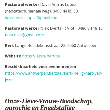
Pastoraal werker
David Antras Lopez
(neocatechumenale weg), 0498 44 89 88,
davidantraslopez@gmail.com
Pastoraal werker
Niek Everts ('t Vlot), 0486 84 18 15,
tvlot.niek@gmail.com
Kerk
Lange Beeldekensstraat 22, 2060 Antwerpen
Website
https://jezus-hart.be
Beschikbaarheid voor evenementen
https://www.antwerpen.be/zaal/kerk-heilig-hart-van-
jezus
Onze-Lieve-Vrouw-Boodschap,
parochie en Engelstalige