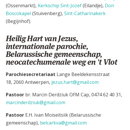
(Ossenmarkt),
Kerkschip Sint-Jozef
(Eilandje),
Don
Boscokapel
(Stuivenberg),
Sint-Catharinakerk
(Begijnhof).
Heilig Hart van Jezus,
internationale parochie,
Belarussische gemeenschap,
neocatechumenale weg en 't Vlot
Parochiesecretariaat
Lange Beeldekensstraat
18, 2060 Antwerpen,
jezus.hart@gmail.com
Pastoor
br. Marcin Derdziuk OFM Cap, 0474 62 40 31,
marcinderdziuk@gmail.com
Pastoor
E.H. Ivan Moiseitsiik (Belarussische
gemeenschap),
belcarkva@gmail.com