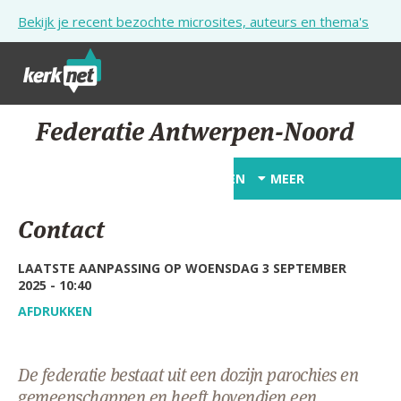
Overslaan en naar de inhoud gaan
Bekijk je recent bezochte microsites, auteurs en thema's
STARTPAGINA
Federatie Antwerpen-Noord
KERK
STARTPAGINA
CONTACTEN
MEER
VIERINGEN
Contact
SHOP
LAATSTE AANPASSING OP WOENSDAG 3 SEPTEMBER
ZOEKEN
2025 - 10:40
HULP
AFDRUKKEN
STARTPAGINA PORTAAL
De federatie bestaat uit een dozijn parochies en
MIJN PAROCHIE
gemeenschappen en heeft bovendien een