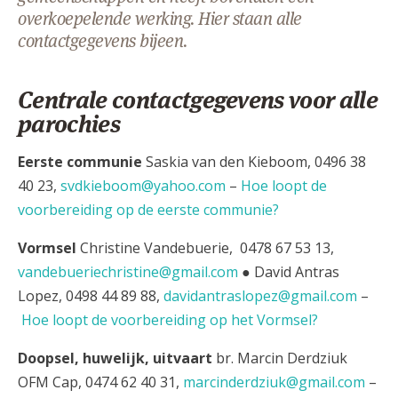
overkoepelende werking. Hier staan alle
AANMELDEN OF REGISTREREN
contactgegevens bijeen.
Centrale contactgegevens voor alle
parochies
Eerste communie
Saskia van den Kieboom, 0496 38
40 23,
svdkieboom@yahoo.com
–
Hoe loopt de
voorbereiding op de eerste communie?
Vormsel
Christine Vandebuerie, 0478 67 53 13,
vandebueriechristine@gmail.com
● David Antras
Lopez, 0498 44 89 88,
davidantraslopez@gmail.com
–
Hoe loopt de voorbereiding op het Vormsel?
Doopsel, huwelijk, uitvaart
br. Marcin Derdziuk
OFM Cap, 0474 62 40 31,
marcinderdziuk@gmail.com
–