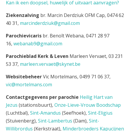
Kan ik een doopsel, huwelijk of uitvaart aanvragen?
Ziekenzalving
br. Marcin Derdziuk OFM Cap, 0474 62
40 31,
marcinderdziuk@gmail.com
Parochievicaris
br. Benoît Webana, 0471 28 97
16,
webanab9@gmail.com
Parochieblad Kerk & Leven
Marleen Vervaet, 03 231
53 37,
marleen.vervaet@skynet.be
Websitebeheer
Vic Mortelmans, 0499 71 06 37,
vic@mortelmans.com
Contactgegevens per parochie
Heilig Hart van
Jezus
(stationsbuurt),
Onze-Lieve-Vrouw Boodschap
(Luchtbal),
Sint-Amandus
(Seefhoek),
Sint-Eligius
(Stuivenberg),
Sint-Lambertus
(Dam),
Sint-
Willibrordus
(Kerkstraat),
Minderbroeders Kapucijnen