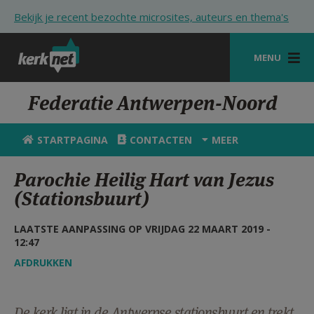
Overslaan en naar de inhoud gaan
Bekijk je recent bezochte microsites, auteurs en thema's
MENU
STARTPAGINA
Federatie Antwerpen-Noord
KERK
STARTPAGINA
CONTACTEN
MEER
VIERINGEN
Parochie Heilig Hart van Jezus
SHOP
(Stationsbuurt)
ZOEKEN
LAATSTE AANPASSING OP VRIJDAG 22 MAART 2019 -
12:47
HULP
AFDRUKKEN
STARTPAGINA PORTAAL
MIJN PAROCHIE
De kerk ligt in de Antwerpse stationsbuurt en trekt