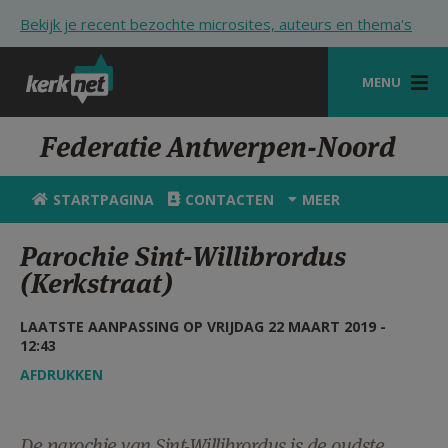
Overslaan en naar de inhoud gaan
Bekijk je recent bezochte microsites, auteurs en thema's
MENU
STARTPAGINA
Federatie Antwerpen-Noord
KERK
STARTPAGINA
CONTACTEN
MEER
VIERINGEN
Parochie Sint-Willibrordus
SHOP
(Kerkstraat)
ZOEKEN
LAATSTE AANPASSING OP VRIJDAG 22 MAART 2019 -
12:43
HULP
AFDRUKKEN
STARTPAGINA PORTAAL
MIJN PAROCHIE
De parochie van Sint-Willibrordus is de oudste