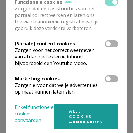
Functionele cookies
AAN
Zorgen dat de basisfuncties van het
portaal correct werken en laten ons
toe via de anonieme registratie van je
gebruik deze verder te verbeteren.
Lees meer
(Sociale) content cookies
Zorgen voor het correct weergeven
van al dan niet externe inhoud,
bijvoorbeeld een Youtube-video.
Marketing cookies
Zorgen ervoor dat we je advertenties
op maat kunnen laten zien.
Enkel functionele
ALLE
Meer dan 1 op 5 Vlamingen leest
cookies
COOKIES
Kerknet of Kerk & Leven
aanvaarden
AANVAARDEN