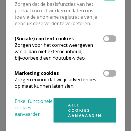
Zorgen dat de basisfuncties van het
portaal correct werken en laten ons
toe via de anonieme registratie van je
gebruik deze verder te verbeteren.
Lees meer
(Sociale) content cookies
Zorgen voor het correct weergeven
van al dan niet externe inhoud,
bijvoorbeeld een Youtube-video.
Marketing cookies
Zorgen ervoor dat we je advertenties
op maat kunnen laten zien.
Enkel functionele
Meer dan 1 op 5 Vlamingen leest
ALLE
cookies
Kerknet of Kerk & Leven
COOKIES
aanvaarden
AANVAARDEN