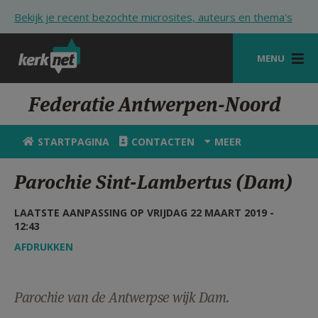
Overslaan en naar de inhoud gaan
Bekijk je recent bezochte microsites, auteurs en thema's
MENU
STARTPAGINA
Federatie Antwerpen-Noord
KERK
STARTPAGINA
CONTACTEN
MEER
VIERINGEN
Parochie Sint-Lambertus (Dam)
SHOP
LAATSTE AANPASSING OP VRIJDAG 22 MAART 2019 -
ZOEKEN
12:43
HULP
AFDRUKKEN
STARTPAGINA PORTAAL
Parochie van de Antwerpse wijk Dam.
MIJN PAROCHIE