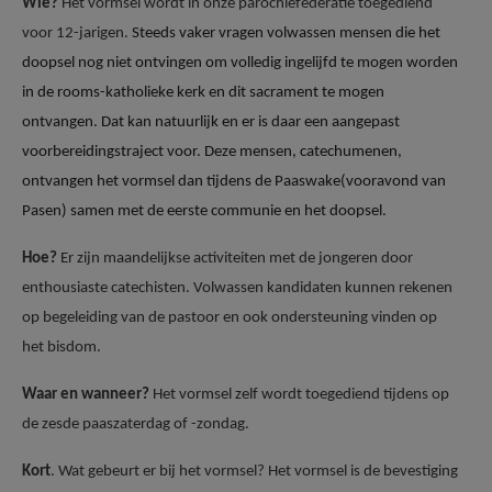
Wie?
Het vormsel wordt in onze parochiefederatie toegediend
AANMELDEN OF REGISTREREN
voor 12-jarigen.
Steeds vaker vragen volwassen mensen die het
doopsel nog niet ontvingen om volledig ingelijfd te mogen worden
in de rooms-katholieke kerk en dit sacrament te mogen
ontvangen. Dat kan natuurlijk en er is daar een aangepast
voorbereidingstraject voor. Deze mensen, catechumenen,
ontvangen het vormsel dan tijdens de Paaswake(vooravond van
Pasen) samen met de eerste communie en het doopsel.
Hoe?
Er zijn maandelijkse activiteiten met de jongeren door
enthousiaste catechisten. Volwassen kandidaten kunnen rekenen
op begeleiding van de pastoor en ook ondersteuning vinden op
het bisdom.
Waar en wanneer?
Het vormsel zelf wordt toegediend tijdens op
de zesde paaszaterdag of -zondag.
Kort
. Wat gebeurt er bij het vormsel? Het vormsel is de bevestiging