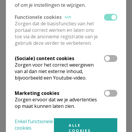
of om je instellingen te wijzigen.
De Katholieke Kerk kent zeven sacramenten. De
Functionele cookies
AAN
initiatiesacramenten:doopsel, eucharistie, vormsel. Verder is er
Zorgen dat de basisfuncties van het
priesterwijding, huwelijk, verzoening en ziekenzalving.
portaal correct werken en laten ons
toe via de anonieme registratie van je
Eenmalige
. Doopsel, vormsel, en priesterwijding kunnen
gebruik deze verder te verbeteren.
slechts eenmaal in het leven worden ontvangen, zij laten een
eeuwigdurend merkteken van God in de ziel achter.
(Sociale) content cookies
Zorgen voor het correct weergeven
Meer dan één keer
. Huwelijk, na de dood van één persoon
van al dan niet externe inhoud,
van het bruidspaar mag de ander opnieuw huwen.
bijvoorbeeld een Youtube-video.
Hoe meer, hoe beter.
Eucharistie, verzoening en ziekenzalving.
Marketing cookies
Door wie.
Het doopsel kan worden toegediend door een
Zorgen ervoor dat we je advertenties
op maat kunnen laten zien.
diaken of een priester of een bisschop of, in levensgevaar,
door iedereen. De eucharistie, de verzoening en
Enkel functionele
de ziekenzalving kunnen worden toegediend door een priester
ALLE
cookies
of een bisschop.De priesterwijding alleen door een
COOKIES