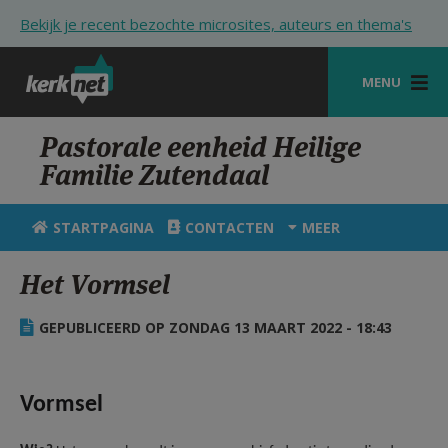
Overslaan en naar de inhoud gaan
Bekijk je recent bezochte microsites, auteurs en thema's
MENU
STARTPAGINA
Pastorale eenheid Heilige
Familie Zutendaal
KERK
VIERINGEN
STARTPAGINA
CONTACTEN
MEER
SHOP
Het Vormsel
ZOEKEN
GEPUBLICEERD OP ZONDAG 13 MAART 2022 - 18:43
HULP
STARTPAGINA PORTAAL
Vormsel
MIJN PAROCHIE